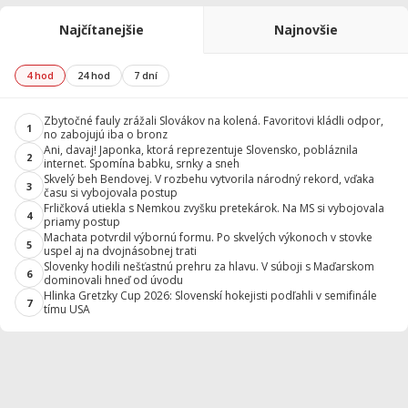
Najčítanejšie
Najnovšie
4 hod
24 hod
7 dní
Zbytočné fauly zrážali Slovákov na kolená. Favoritovi kládli odpor,
1
no zabojujú iba o bronz
Ani, davaj! Japonka, ktorá reprezentuje Slovensko, pobláznila
2
internet. Spomína babku, srnky a sneh
Skvelý beh Bendovej. V rozbehu vytvorila národný rekord, vďaka
3
času si vybojovala postup
Frličková utiekla s Nemkou zvyšku pretekárok. Na MS si vybojovala
4
priamy postup
Machata potvrdil výbornú formu. Po skvelých výkonoch v stovke
5
uspel aj na dvojnásobnej trati
Slovenky hodili nešťastnú prehru za hlavu. V súboji s Maďarskom
6
dominovali hneď od úvodu
Hlinka Gretzky Cup 2026: Slovenskí hokejisti podľahli v semifinále
7
tímu USA