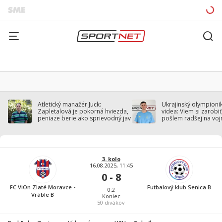
Atletický manažér Juck:
Ukrajinský olympionik
Zapletalová je pokorná hviezda,
videa: Viem si zarobiť,
peniaze berie ako sprievodný jav
pošlem radšej na voj
3. kolo
16.08.2025, 11:45
0 - 8
FC ViOn Zlaté Moravce -
Futbalový klub Senica B
0:2
Vráble B
Koniec
50
divákov