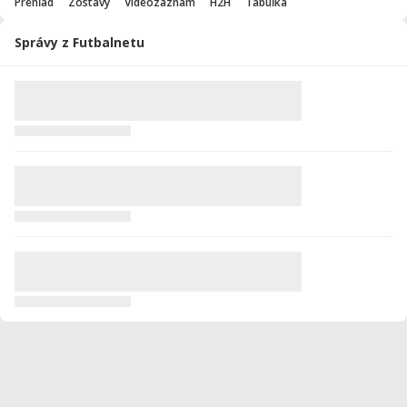
Prehľad
Zostavy
Videozáznam
H2H
Tabuľka
Správy z Futbalnetu