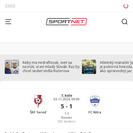
Keby ma nedraftovali, svet sa
Atletický manažér J
nezrúti, vraví mladý Slovák. Raz by
je pokorná hviezda,
chcel sedieť vedľa Kučerova
ako sprievodný jav
1. kolo
03.11.2024, 09:00
5 - 1
ŠKF Sereď
FC Nitra
1:1
Koniec
100
divákov