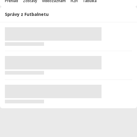
Prehľad
Zostavy
Videozáznam
H2H
Tabuľka
Správy z Futbalnetu