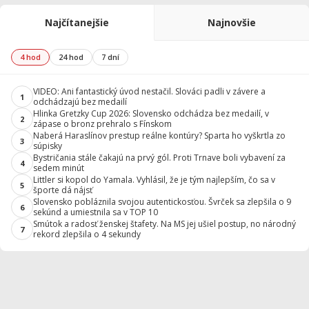
Najčítanejšie
Najnovšie
4 hod
24 hod
7 dní
VIDEO: Ani fantastický úvod nestačil. Slováci padli v závere a
1
odchádzajú bez medailí
Hlinka Gretzky Cup 2026: Slovensko odchádza bez medailí, v
2
zápase o bronz prehralo s Fínskom
Naberá Haraslínov prestup reálne kontúry? Sparta ho vyškrtla zo
3
súpisky
Bystričania stále čakajú na prvý gól. Proti Trnave boli vybavení za
4
sedem minút
Littler si kopol do Yamala. Vyhlásil, že je tým najlepším, čo sa v
5
športe dá nájsť
Slovensko pobláznila svojou autentickosťou. Švrček sa zlepšila o 9
6
sekúnd a umiestnila sa v TOP 10
Smútok a radosť ženskej štafety. Na MS jej ušiel postup, no národný
7
rekord zlepšila o 4 sekundy