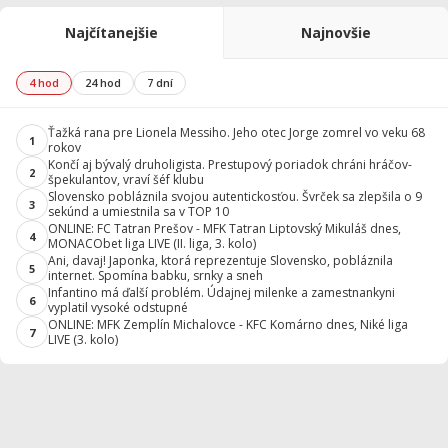
Najčítanejšie
Najnovšie
4 hod
24 hod
7 dní
Ťažká rana pre Lionela Messiho. Jeho otec Jorge zomrel vo veku 68
1
rokov
Končí aj bývalý druholigista. Prestupový poriadok chráni hráčov-
2
špekulantov, vraví šéf klubu
Slovensko pobláznila svojou autentickosťou. Švrček sa zlepšila o 9
3
sekúnd a umiestnila sa v TOP 10
ONLINE: FC Tatran Prešov - MFK Tatran Liptovský Mikuláš dnes,
4
MONACObet liga LIVE (II. liga, 3. kolo)
Ani, davaj! Japonka, ktorá reprezentuje Slovensko, pobláznila
5
internet. Spomína babku, srnky a sneh
Infantino má ďalší problém. Údajnej milenke a zamestnankyni
6
vyplatil vysoké odstupné
ONLINE: MFK Zemplín Michalovce - KFC Komárno dnes, Niké liga
7
LIVE (3. kolo)