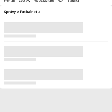
Prehľad
Zostavy
Videozáznam
H2H
Tabuľka
Správy z Futbalnetu