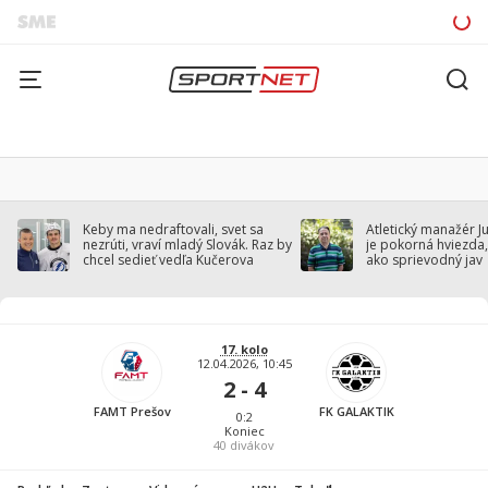
Keby ma nedraftovali, svet sa
Atletický manažér J
nezrúti, vraví mladý Slovák. Raz by
je pokorná hviezda,
chcel sedieť vedľa Kučerova
ako sprievodný jav
17. kolo
12.04.2026, 10:45
2 - 4
FAMT Prešov
FK GALAKTIK
0:2
Koniec
40
divákov