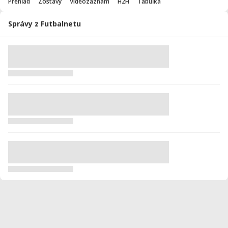
Prehľad
Zostavy
Videozáznam
H2H
Tabuľka
Správy z Futbalnetu