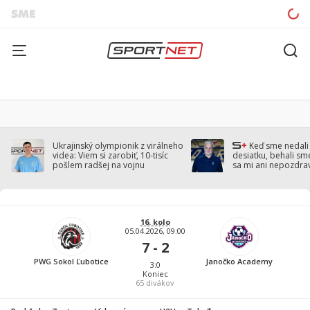
Ukrajinský olympionik z virálneho
Keď sme nedal
videa: Viem si zarobiť, 10-tisíc
desiatku, behali sm
pošlem radšej na vojnu
sa mi ani nepozdra
Droppa
16. kolo
05.04.2026, 09:00
7 - 2
PWG Sokol Ľubotice
Janočko Academy
3:0
Koniec
65
divákov