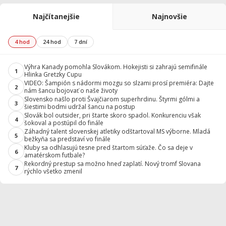
Najčítanejšie
Najnovšie
4 hod
24 hod
7 dní
Výhra Kanady pomohla Slovákom. Hokejisti si zahrajú semifinále
1
Hlinka Gretzky Cupu
VIDEO: Šampión s nádormi mozgu so slzami prosí premiéra: Dajte
2
nám šancu bojovať o naše životy
Slovensko našlo proti Švajčiarom superhrdinu. Štyrmi gólmi a
3
šiestimi bodmi udržal šancu na postup
Slovák bol outsider, pri štarte skoro spadol. Konkurenciu však
4
šokoval a postúpil do finále
Záhadný talent slovenskej atletiky odštartoval MS výborne. Mladá
5
bežkyňa sa predstaví vo finále
Kluby sa odhlasujú tesne pred štartom súťaže. Čo sa deje v
6
amatérskom futbale?
Rekordný prestup sa možno hneď zaplatí. Nový tromf Slovana
7
rýchlo všetko zmenil