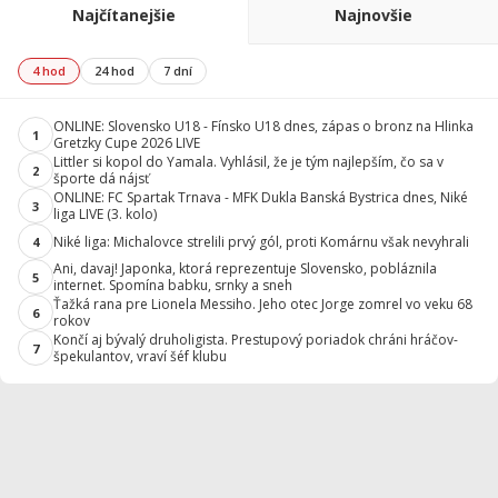
Najčítanejšie
Najnovšie
4 hod
24 hod
7 dní
ONLINE: Slovensko U18 - Fínsko U18 dnes, zápas o bronz na Hlinka
1
Gretzky Cupe 2026 LIVE
Littler si kopol do Yamala. Vyhlásil, že je tým najlepším, čo sa v
2
športe dá nájsť
ONLINE: FC Spartak Trnava - MFK Dukla Banská Bystrica dnes, Niké
3
liga LIVE (3. kolo)
Niké liga: Michalovce strelili prvý gól, proti Komárnu však nevyhrali
4
Ani, davaj! Japonka, ktorá reprezentuje Slovensko, pobláznila
5
internet. Spomína babku, srnky a sneh
Ťažká rana pre Lionela Messiho. Jeho otec Jorge zomrel vo veku 68
6
rokov
Končí aj bývalý druholigista. Prestupový poriadok chráni hráčov-
7
špekulantov, vraví šéf klubu