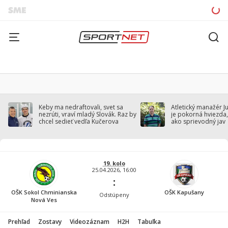
Keby ma nedraftovali, svet sa
Atletický manažér J
nezrúti, vraví mladý Slovák. Raz by
je pokorná hviezda,
chcel sedieť vedľa Kučerova
ako sprievodný jav
19. kolo
25.04.2026, 16:00
:
OŠK Sokol Chminianska
OŠK Kapušany
Odstúpeny
Nová Ves
Prehľad
Zostavy
Videozáznam
H2H
Tabuľka