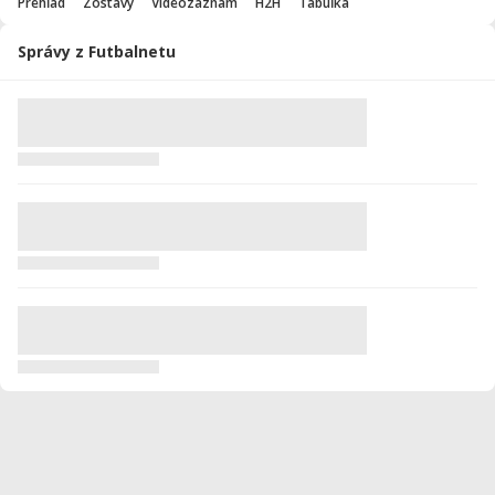
Prehľad
Zostavy
Videozáznam
H2H
Tabuľka
Správy z Futbalnetu