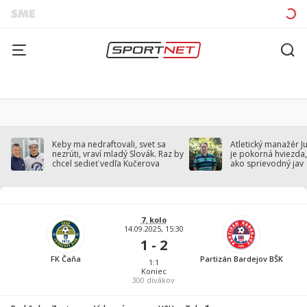
Keby ma nedraftovali, svet sa
Atletický manažér J
nezrúti, vraví mladý Slovák. Raz by
je pokorná hviezda,
chcel sedieť vedľa Kučerova
ako sprievodný jav
7. kolo
14.09.2025, 15:30
1 - 2
FK Čaňa
Partizán Bardejov BŠK
1:1
Koniec
300
divákov