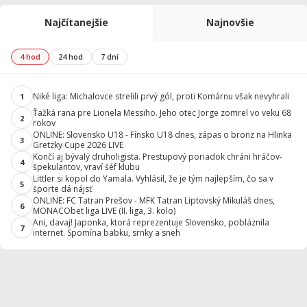
Najčítanejšie
Najnovšie
4 hod
24 hod
7 dní
Niké liga: Michalovce strelili prvý gól, proti Komárnu však nevyhrali
1
Ťažká rana pre Lionela Messiho. Jeho otec Jorge zomrel vo veku 68
2
rokov
ONLINE: Slovensko U18 - Fínsko U18 dnes, zápas o bronz na Hlinka
3
Gretzky Cupe 2026 LIVE
Končí aj bývalý druholigista. Prestupový poriadok chráni hráčov-
4
špekulantov, vraví šéf klubu
Littler si kopol do Yamala. Vyhlásil, že je tým najlepším, čo sa v
5
športe dá nájsť
ONLINE: FC Tatran Prešov - MFK Tatran Liptovský Mikuláš dnes,
6
MONACObet liga LIVE (II. liga, 3. kolo)
Ani, davaj! Japonka, ktorá reprezentuje Slovensko, pobláznila
7
internet. Spomína babku, srnky a sneh