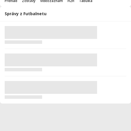
Prehľad
Zostavy
Videozáznam
H2H
Tabuľka
Správy z Futbalnetu