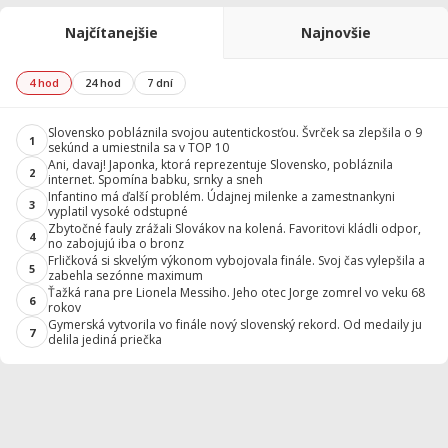
Najčítanejšie
Najnovšie
4 hod
24 hod
7 dní
Slovensko pobláznila svojou autentickosťou. Švrček sa zlepšila o 9
1
sekúnd a umiestnila sa v TOP 10
Ani, davaj! Japonka, ktorá reprezentuje Slovensko, pobláznila
2
internet. Spomína babku, srnky a sneh
Infantino má ďalší problém. Údajnej milenke a zamestnankyni
3
vyplatil vysoké odstupné
Zbytočné fauly zrážali Slovákov na kolená. Favoritovi kládli odpor,
4
no zabojujú iba o bronz
Frličková si skvelým výkonom vybojovala finále. Svoj čas vylepšila a
5
zabehla sezónne maximum
Ťažká rana pre Lionela Messiho. Jeho otec Jorge zomrel vo veku 68
6
rokov
Gymerská vytvorila vo finále nový slovenský rekord. Od medaily ju
7
delila jediná priečka