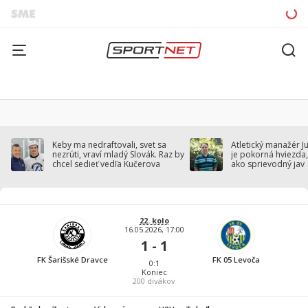
Keby ma nedraftovali, svet sa
Atletický manažér J
nezrúti, vraví mladý Slovák. Raz by
je pokorná hviezda,
chcel sedieť vedľa Kučerova
ako sprievodný jav
22. kolo
16.05.2026, 17:00
1 - 1
FK Šarišské Dravce
FK 05 Levoča
0:1
Koniec
200
divákov