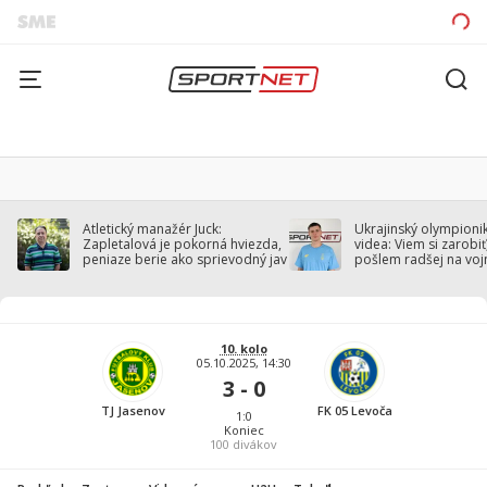
Atletický manažér Juck:
Ukrajinský olympionik
Zapletalová je pokorná hviezda,
videa: Viem si zarobiť,
peniaze berie ako sprievodný jav
pošlem radšej na voj
10. kolo
05.10.2025, 14:30
3 - 0
TJ Jasenov
FK 05 Levoča
1:0
Koniec
100
divákov