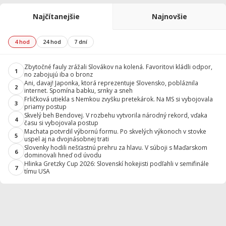
Najčítanejšie
Najnovšie
4 hod
24 hod
7 dní
Zbytočné fauly zrážali Slovákov na kolená. Favoritovi kládli odpor,
1
no zabojujú iba o bronz
Ani, davaj! Japonka, ktorá reprezentuje Slovensko, pobláznila
2
internet. Spomína babku, srnky a sneh
Frličková utiekla s Nemkou zvyšku pretekárok. Na MS si vybojovala
3
priamy postup
Skvelý beh Bendovej. V rozbehu vytvorila národný rekord, vďaka
4
času si vybojovala postup
Machata potvrdil výbornú formu. Po skvelých výkonoch v stovke
5
uspel aj na dvojnásobnej trati
Slovenky hodili nešťastnú prehru za hlavu. V súboji s Maďarskom
6
dominovali hneď od úvodu
Hlinka Gretzky Cup 2026: Slovenskí hokejisti podľahli v semifinále
7
tímu USA