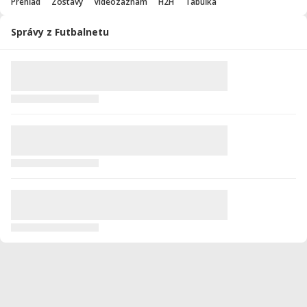
Prehľad
Zostavy
Videozáznam
H2H
Tabuľka
Správy z Futbalnetu