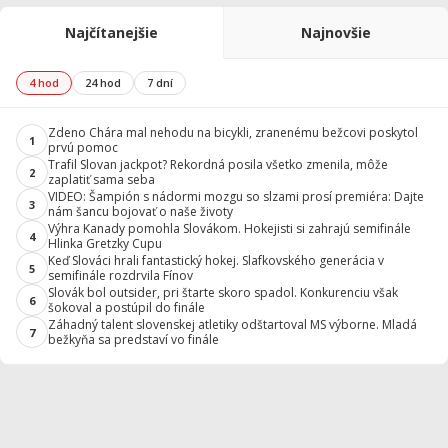
Najčítanejšie
Najnovšie
4 hod
24 hod
7 dní
Zdeno Chára mal nehodu na bicykli, zranenému bežcovi poskytol
1
prvú pomoc
Trafil Slovan jackpot? Rekordná posila všetko zmenila, môže
2
zaplatiť sama seba
VIDEO: Šampión s nádormi mozgu so slzami prosí premiéra: Dajte
3
nám šancu bojovať o naše životy
Výhra Kanady pomohla Slovákom. Hokejisti si zahrajú semifinále
4
Hlinka Gretzky Cupu
Keď Slováci hrali fantastický hokej. Slafkovského generácia v
5
semifinále rozdrvila Fínov
Slovák bol outsider, pri štarte skoro spadol. Konkurenciu však
6
šokoval a postúpil do finále
Záhadný talent slovenskej atletiky odštartoval MS výborne. Mladá
7
bežkyňa sa predstaví vo finále