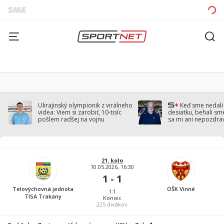
Ukrajinský olympionik z virálneho
Keď sme nedal
videa: Viem si zarobiť, 10-tisíc
desiatku, behali sm
pošlem radšej na vojnu
sa mi ani nepozdra
Droppa
21. kolo
10.05.2026, 16:30
1 - 1
Telovýchovná jednota
OŠK Vinné
1:1
TISA Trakany
Koniec
225
divákov