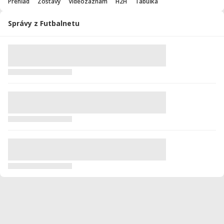
Prehľad
Zostavy
Videozáznam
H2H
Tabuľka
Správy z Futbalnetu