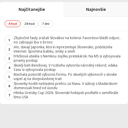
Najčítanejšie
Najnovšie
4 hod
24 hod
7 dní
Zbytočné fauly zrážali Slovákov na kolená. Favoritovi kládli odpor,
1
no zabojujú iba o bronz
Ani, davaj! Japonka, ktorá reprezentuje Slovensko, pobláznila
2
internet. Spomína babku, srnky a sneh
Frličková utiekla s Nemkou zvyšku pretekárok. Na MS si vybojovala
3
priamy postup
Skvelý beh Bendovej. V rozbehu vytvorila národný rekord, vďaka
4
času si vybojovala postup
Machata potvrdil výbornú formu. Po skvelých výkonoch v stovke
5
uspel aj na dvojnásobnej trati
Slovenky hodili nešťastnú prehru za hlavu. V súboji s Maďarskom
6
dominovali hneď od úvodu
Hlinka Gretzky Cup 2026: Slovenskí hokejisti podľahli v semifinále
7
tímu USA