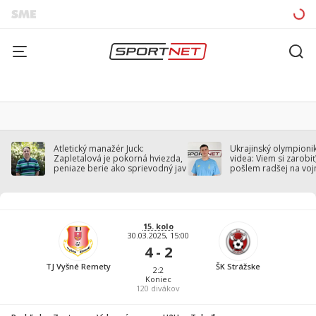
Atletický manažér Juck:
Ukrajinský olympionik
Zapletalová je pokorná hviezda,
videa: Viem si zarobiť,
peniaze berie ako sprievodný jav
pošlem radšej na voj
15. kolo
30.03.2025, 15:00
4 - 2
TJ Vyšné Remety
ŠK Strážske
2:2
Koniec
120
divákov