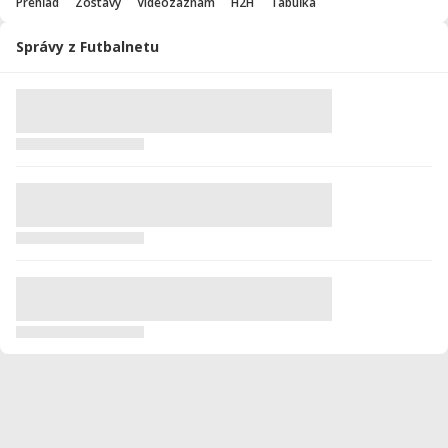
Prehľad
Zostavy
Videozáznam
H2H
Tabuľka
Správy z Futbalnetu