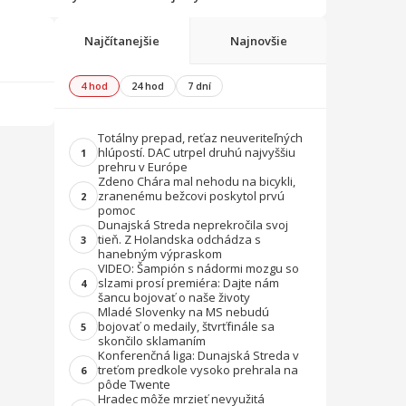
Najčítanejšie
Najnovšie
4 hod
24 hod
7 dní
Totálny prepad, reťaz neuveriteľných
hlúpostí. DAC utrpel druhú najvyššiu
1
prehru v Európe
Zdeno Chára mal nehodu na bicykli,
zranenému bežcovi poskytol prvú
2
pomoc
Dunajská Streda neprekročila svoj
tieň. Z Holandska odchádza s
3
hanebným výpraskom
VIDEO: Šampión s nádormi mozgu so
slzami prosí premiéra: Dajte nám
4
šancu bojovať o naše životy
Mladé Slovenky na MS nebudú
bojovať o medaily, štvrťfinále sa
5
skončilo sklamaním
Konferenčná liga: Dunajská Streda v
treťom predkole vysoko prehrala na
6
pôde Twente
Hradec môže mrzieť nevyužitá