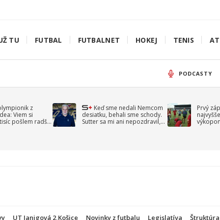
UŽ TU
FUTBAL
FUTBALNET
HOKEJ
TENIS
AT
PODCASTY
olympionik z
Keď sme nedali Nemcom
Prvý zá
idea: Viem si
desiatku, behali sme schody.
najvyšše
-tisíc pošlem radšej
Sutter sa mi ani nepozdravil,
výkopom
spomína Droppa
uzavret
vy
UT Janigová 2,Košice
Novinky z futbalu
Legislatíva
Štruktúra