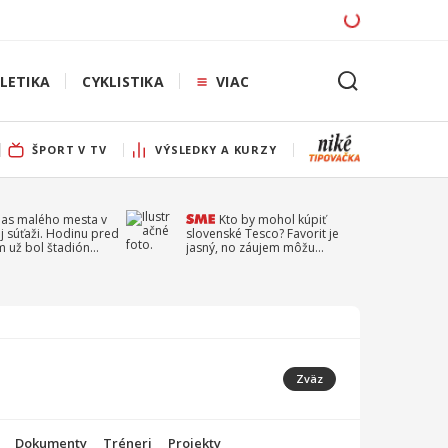
LETIKA
CYKLISTIKA
VIAC
ŠPORT V TV
VÝSLEDKY A KURZY
pas malého mesta v
Kto by mohol kúpiť
j súťaži. Hodinu pred
slovenské Tesco? Favorit je
 už bol štadión
jasný, no záujem môžu
ý
prejaviť aj ďalší
Zväz
Dokumenty
Tréneri
Projekty