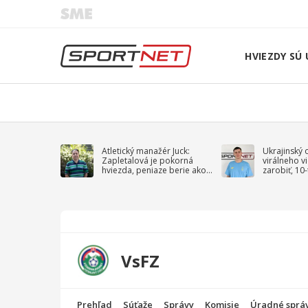
HVIEZDY SÚ 
Atletický manažér Juck:
Ukrajinský 
Zapletalová je pokorná
virálneho v
hviezda, peniaze berie ako
zarobiť, 10
sprievodný jav
na vojnu
VsFZ
Prehľad
Súťaže
Správy
Komisie
Úradné sprá