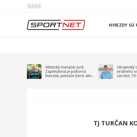
HVIEZDY SÚ 
Atletický manažér Juck:
Ukrajinský 
Zapletalová je pokorná
virálneho v
hviezda, peniaze berie ako
zarobiť, 10
sprievodný jav
na vojnu
TJ TURČAN K