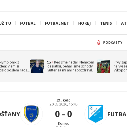
UŽ TU
FUTBAL
FUTBALNET
HOKEJ
TENIS
AT
PODCASTY
olympionik z
Keď sme nedali Nemcom
Prvý zá
idea: Viem si
desiatku, behali sme schody.
najvyšše
-tisíc pošlem radšej
Sutter sa mi ani nepozdravil,
výkopom
spomína Droppa
uzavret
21. kolo
20.05.2026, 15:45
0 - 0
OŠŤANY
FUTBA
Koniec