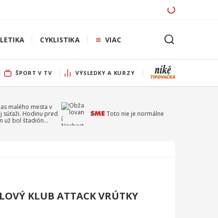
LETIKA
CYKLISTIKA
VIAC
ŠPORT V TV
VÝSLEDKY A KURZY
pas malého mesta v
j súťaži. Hodinu pred
Toto nie je normálne
 už bol štadión
ý
LOVÝ KLUB ATTACK VRÚTKY