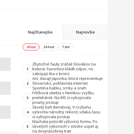
Najčítanejšie
Najnovšie
4 hod
24 hod
7 dní
Zbytočné fauly zrážali Slovákov na
kolená. Favoritovi kládli odpor, no
1
zabojujú iba o bronz
Ani, davaj! Japonka, ktorá reprezentuje
Slovensko, pobláznila internet.
2
Spomína babku, srnky a sneh
Frličková utiekla s Nemkou zvyšku
pretekárok. Na MS si vybojovala
3
priamy postup
Skvelý beh Bendovej. V rozbehu
vytvorila národný rekord, vďaka času
4
si vybojovala postup
Machata potvrdil výbornú formu. Po
skvelých výkonoch v stovke uspel aj
5
na dvojnásobnej trati