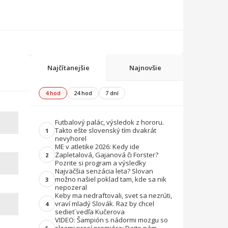
Najčítanejšie
Najnovšie
4 hod
24 hod
7 dní
Futbalový palác, výsledok z hororu.
Takto ešte slovenský tím dvakrát
1
nevyhorel
ME v atletike 2026: Kedy ide
Zapletalová, Gajanová či Forster?
2
Pozrite si program a výsledky
Najväčšia senzácia leta? Slovan
možno našiel poklad tam, kde sa nik
3
nepozeral
Keby ma nedraftovali, svet sa nezrúti,
vraví mladý Slovák. Raz by chcel
4
sedieť vedľa Kučerova
VIDEO: Šampión s nádormi mozgu so