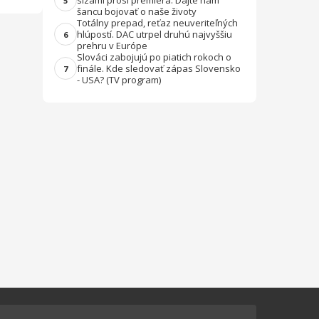
slzami prosí premiéra: Dajte nám
5
šancu bojovať o naše životy
Totálny prepad, reťaz neuveriteľných
hlúpostí. DAC utrpel druhú najvyššiu
6
prehru v Európe
Slováci zabojujú po piatich rokoch o
finále. Kde sledovať zápas Slovensko
7
- USA? (TV program)