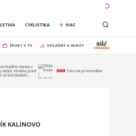
LETIKA
CYKLISTIKA
VIAC
ŠPORT V TV
VÝSLEDKY A KURZY
pas malého mesta v
j súťaži. Hodinu pred
Toto nie je normálne
 už bol štadión
ý
NÍK KALINOVO