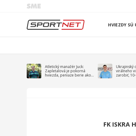
HVIEZDY SÚ 
Atletický manažér Juck:
Ukrajinský 
Zapletalová je pokorná
virálneho v
hviezda, peniaze berie ako
zarobiť, 10
sprievodný jav
na vojnu
FK ISKRA 