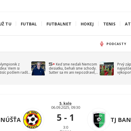
UŽ TU
FUTBAL
FUTBALNET
HOKEJ
TENIS
AT
PODCASTY
olympionik z
Keď sme nedali Nemcom
Prvý zá
idea: Viem si
desiatku, behali sme schody.
najvyšše
-tisíc pošlem radšej
Sutter sa mi ani nepozdravil,
výkopom
spomína Droppa
uzavret
5. kolo
06.09.2025, 09:30
5 - 1
HNÚŠŤA
TJ BA
3:0