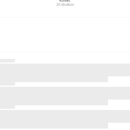
Koniec
30
divákov