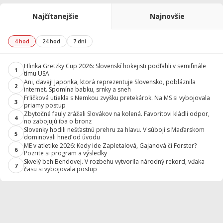
Najčítanejšie
Najnovšie
4 hod
24 hod
7 dní
Hlinka Gretzky Cup 2026: Slovenskí hokejisti podľahli v semifinále
1
tímu USA
Ani, davaj! Japonka, ktorá reprezentuje Slovensko, pobláznila
2
internet. Spomína babku, srnky a sneh
Frličková utiekla s Nemkou zvyšku pretekárok. Na MS si vybojovala
3
priamy postup
Zbytočné fauly zrážali Slovákov na kolená. Favoritovi kládli odpor,
4
no zabojujú iba o bronz
Slovenky hodili nešťastnú prehru za hlavu. V súboji s Maďarskom
5
dominovali hneď od úvodu
ME v atletike 2026: Kedy ide Zapletalová, Gajanová či Forster?
6
Pozrite si program a výsledky
Skvelý beh Bendovej. V rozbehu vytvorila národný rekord, vďaka
7
času si vybojovala postup