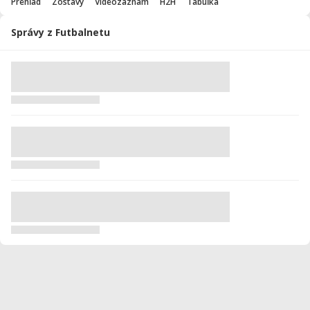
Prehľad
Zostavy
Videozáznam
H2H
Tabuľka
Správy z Futbalnetu