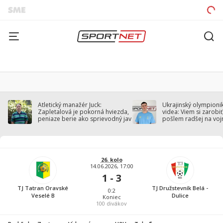
Atletický manažér Juck:
Ukrajinský olympionik
Zapletalová je pokorná hviezda,
videa: Viem si zarobiť,
peniaze berie ako sprievodný jav
pošlem radšej na voj
26. kolo
14.06.2026, 17:00
1 - 3
TJ Tatran Oravské
TJ Družstevník Belá -
0:2
Veselé B
Dulice
Koniec
100
divákov