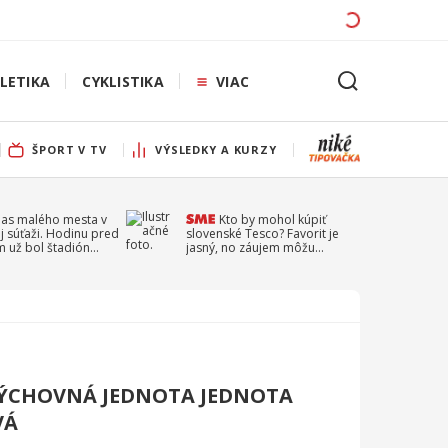
LETIKA
CYKLISTIKA
VIAC
ŠPORT V TV
VÝSLEDKY A KURZY
pas malého mesta v
Kto by mohol kúpiť
j súťaži. Hodinu pred
slovenské Tesco? Favorit je
 už bol štadión
jasný, no záujem môžu
ý
prejaviť aj ďalší
ÝCHOVNÁ JEDNOTA JEDNOTA
VÁ