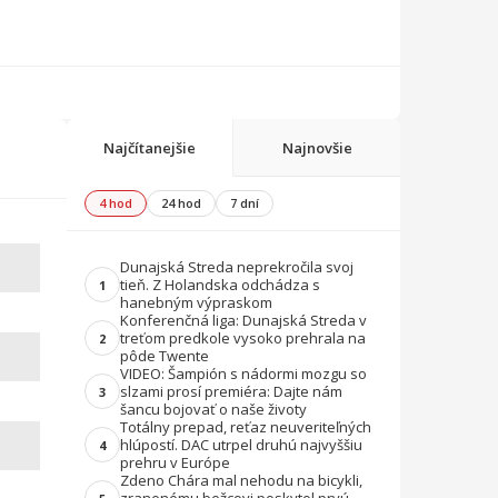
Najčítanejšie
Najnovšie
4 hod
24 hod
7 dní
Dunajská Streda neprekročila svoj
tieň. Z Holandska odchádza s
1
hanebným výpraskom
Konferenčná liga: Dunajská Streda v
treťom predkole vysoko prehrala na
2
pôde Twente
VIDEO: Šampión s nádormi mozgu so
slzami prosí premiéra: Dajte nám
3
šancu bojovať o naše životy
Totálny prepad, reťaz neuveriteľných
hlúpostí. DAC utrpel druhú najvyššiu
4
prehru v Európe
Zdeno Chára mal nehodu na bicykli,