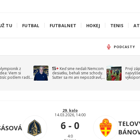
UŽ TU
FUTBAL
FUTBALNET
HOKEJ
TENIS
AT
PODCASTY
olympionik z
Keď sme nedali Nemcom
Prvý zá
idea: Viem si
desiatku, behali sme schody.
najvyšše
-tisíc pošlem radšej
Sutter sa mi ani nepozdravil,
výkopom
spomína Droppa
uzavret
29. kolo
14.03.2026, 14:00
6 - 0
TELOV
SÁSOVÁ
BÁNO
4:0