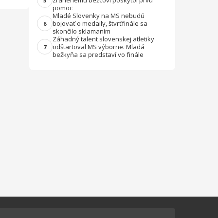
zranenému bežcovi poskytol prvú
5
pomoc
Mladé Slovenky na MS nebudú
bojovať o medaily, štvrťfinále sa
6
skončilo sklamaním
Záhadný talent slovenskej atletiky
odštartoval MS výborne. Mladá
7
bežkyňa sa predstaví vo finále