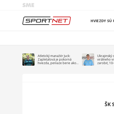
HVIEZDY SÚ 
Atletický manažér Juck:
Ukrajinský 
Zapletalová je pokorná
virálneho v
hviezda, peniaze berie ako
zarobiť, 10
sprievodný jav
na vojnu
ŠK 