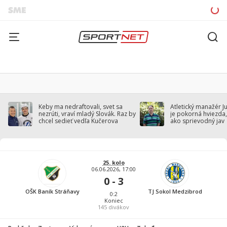
Keby ma nedraftovali, svet sa
Atletický manažér J
nezrúti, vraví mladý Slovák. Raz by
je pokorná hviezda,
chcel sedieť vedľa Kučerova
ako sprievodný jav
25. kolo
06.06.2026, 17:00
0 - 3
OŠK Baník Stráňavy
TJ Sokol Medzibrod
0:2
Koniec
145
divákov