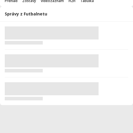
Prehľad
Zostavy
Videozáznam
H2H
Tabuľka
Správy z Futbalnetu