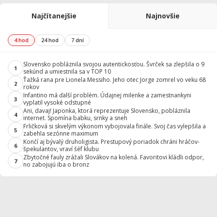
Najčítanejšie
Najnovšie
4 hod
24 hod
7 dní
Slovensko pobláznila svojou autentickosťou. Švrček sa zlepšila o 9
1
sekúnd a umiestnila sa v TOP 10
Ťažká rana pre Lionela Messiho. Jeho otec Jorge zomrel vo veku 68
2
rokov
Infantino má ďalší problém. Údajnej milenke a zamestnankyni
3
vyplatil vysoké odstupné
Ani, davaj! Japonka, ktorá reprezentuje Slovensko, pobláznila
4
internet. Spomína babku, srnky a sneh
Frličková si skvelým výkonom vybojovala finále. Svoj čas vylepšila a
5
zabehla sezónne maximum
Končí aj bývalý druholigista. Prestupový poriadok chráni hráčov-
6
špekulantov, vraví šéf klubu
Zbytočné fauly zrážali Slovákov na kolená. Favoritovi kládli odpor,
7
no zabojujú iba o bronz