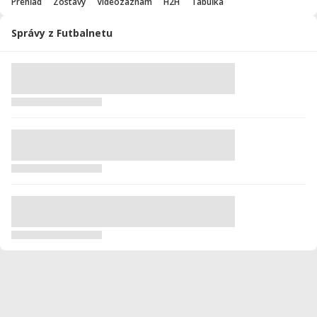
Prehľad
Zostavy
Videozáznam
H2H
Tabuľka
Správy z Futbalnetu