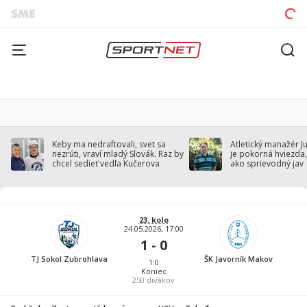
Keby ma nedraftovali, svet sa
Atletický manažér J
nezrúti, vraví mladý Slovák. Raz by
je pokorná hviezda,
chcel sedieť vedľa Kučerova
ako sprievodný jav
23. kolo
24.05.2026, 17:00
1 - 0
TJ Sokol Zubrohlava
ŠK Javorník Makov
1:0
Koniec
250
divákov