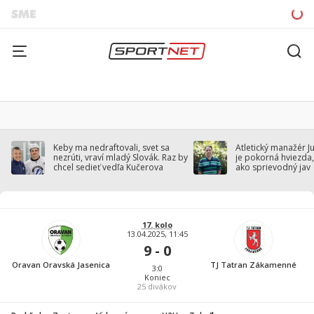
Keby ma nedraftovali, svet sa
Atletický manažér J
nezrúti, vraví mladý Slovák. Raz by
je pokorná hviezda,
chcel sedieť vedľa Kučerova
ako sprievodný jav
17. kolo
13.04.2025, 11:45
9 - 0
Oravan Oravská Jasenica
TJ Tatran Zákamenné
3:0
Koniec
25
divákov