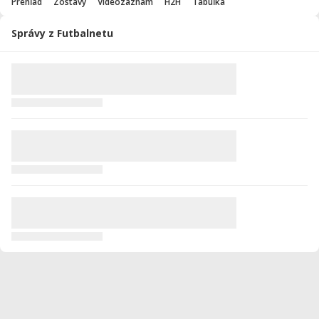
Prehľad
Zostavy
Videozáznam
H2H
Tabuľka
Správy z Futbalnetu