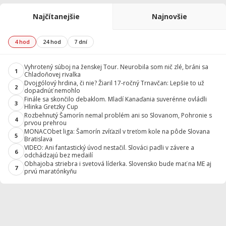
Najčítanejšie
Najnovšie
4 hod
24 hod
7 dní
Vyhrotený súboj na ženskej Tour. Neurobila som nič zlé, bráni sa
1
Chladoňovej rivalka
Dvojgólový hrdina, či nie? Žiaril 17-ročný Trnavčan: Lepšie to už
2
dopadnúť nemohlo
Finále sa skončilo debaklom. Mladí Kanaďania suverénne ovládli
3
Hlinka Gretzky Cup
Rozbehnutý Šamorín nemal problém ani so Slovanom, Pohronie s
4
prvou prehrou
MONACObet liga: Šamorín zvíťazil v treťom kole na pôde Slovana
5
Bratislava
VIDEO: Ani fantastický úvod nestačil. Slováci padli v závere a
6
odchádzajú bez medailí
Obhajoba striebra i svetová líderka. Slovensko bude mať na ME aj
7
prvú maratónkyňu