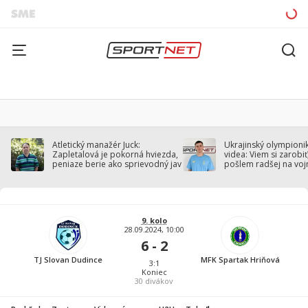
Atletický manažér Juck:
Ukrajinský olympionik
Zapletalová je pokorná hviezda,
videa: Viem si zarobiť,
peniaze berie ako sprievodný jav
pošlem radšej na voj
9. kolo
28.09.2024, 10:00
6 - 2
TJ Slovan Dudince
MFK Spartak Hriňová
3:1
Koniec
30
divákov