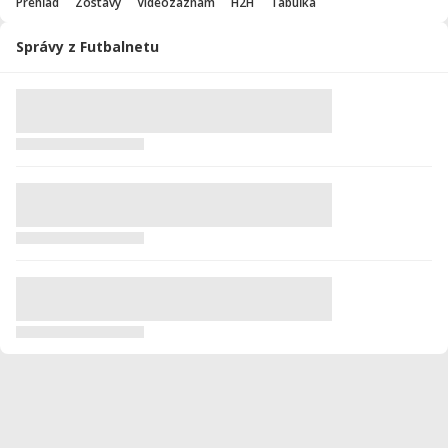
Prehľad
Zostavy
Videozáznam
H2H
Tabuľka
Správy z Futbalnetu