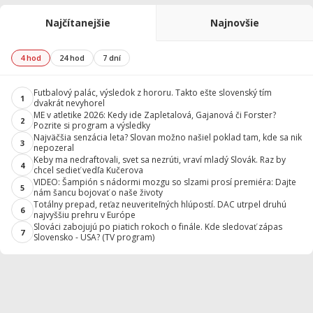
Najčítanejšie
Najnovšie
4 hod
24 hod
7 dní
Futbalový palác, výsledok z hororu. Takto ešte slovenský tím
1
dvakrát nevyhorel
ME v atletike 2026: Kedy ide Zapletalová, Gajanová či Forster?
2
Pozrite si program a výsledky
Najväčšia senzácia leta? Slovan možno našiel poklad tam, kde sa nik
3
nepozeral
Keby ma nedraftovali, svet sa nezrúti, vraví mladý Slovák. Raz by
4
chcel sedieť vedľa Kučerova
VIDEO: Šampión s nádormi mozgu so slzami prosí premiéra: Dajte
5
nám šancu bojovať o naše životy
Totálny prepad, reťaz neuveriteľných hlúpostí. DAC utrpel druhú
6
najvyššiu prehru v Európe
Slováci zabojujú po piatich rokoch o finále. Kde sledovať zápas
7
Slovensko - USA? (TV program)