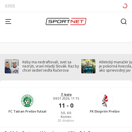
Keby ma nedraftovali, svet sa
Atletický manažér J
nezrúti, vraví mladý Slovák. Raz by
je pokorná hviezda,
chcel sedieť vedľa Kučerova
ako sprievodný jav
7. kolo
04.01.2026, 11:15
11 - 0
FC Tatran Prešov futsal
FK Ekoprim Prešov
5:0, 6:0
Koniec
20
divákov