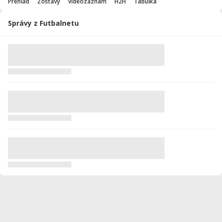
Prehľad
Zostavy
Videozáznam
H2H
Tabuľka
Správy z Futbalnetu