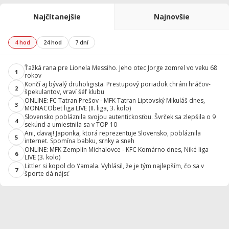
Najčítanejšie
Najnovšie
4 hod
24 hod
7 dní
Ťažká rana pre Lionela Messiho. Jeho otec Jorge zomrel vo veku 68
1
rokov
Končí aj bývalý druholigista. Prestupový poriadok chráni hráčov-
2
špekulantov, vraví šéf klubu
ONLINE: FC Tatran Prešov - MFK Tatran Liptovský Mikuláš dnes,
3
MONACObet liga LIVE (II. liga, 3. kolo)
Slovensko pobláznila svojou autentickosťou. Švrček sa zlepšila o 9
4
sekúnd a umiestnila sa v TOP 10
Ani, davaj! Japonka, ktorá reprezentuje Slovensko, pobláznila
5
internet. Spomína babku, srnky a sneh
ONLINE: MFK Zemplín Michalovce - KFC Komárno dnes, Niké liga
6
LIVE (3. kolo)
Littler si kopol do Yamala. Vyhlásil, že je tým najlepším, čo sa v
7
športe dá nájsť