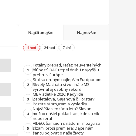
Najčítanejšie
Najnovšie
4 hod
24 hod
7 dní
Totálny prepad, reťaz neuveriteľných
hlúpostí. DAC utrpel druhú najvyššiu
1
prehru v Európe
Stal sa druhým najlepším Európanom.
Skvelý Machata si vo finále MS
2
vyrovnal aj osobný rekord
ME v atletike 2026: Kedy ide
Zapletalová, Gajanová či Forster?
3
Pozrite si program a výsledky
Najväčšia senzácia leta? Slovan
možno našiel poklad tam, kde sa nik
4
nepozeral
VIDEO: Šampión s nádormi mozgu so
slzami prosí premiéra: Dajte nám
5
šancu bojovať o naše životy