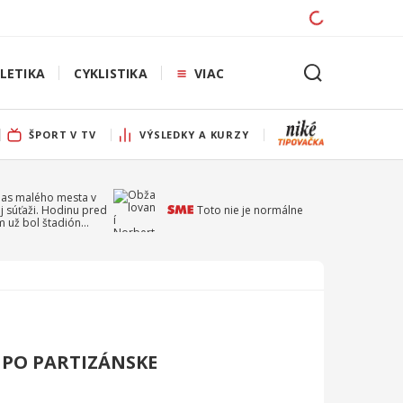
LETIKA
CYKLISTIKA
VIAC
ŠPORT V TV
VÝSLEDKY A KURZY
pas malého mesta v
j súťaži. Hodinu pred
Toto nie je normálne
 už bol štadión
ý
MPO PARTIZÁNSKE