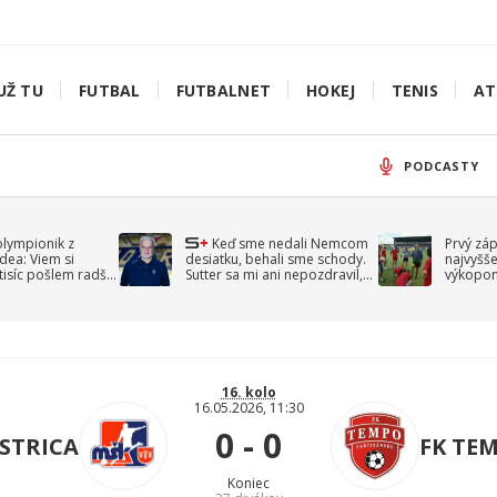
UŽ TU
FUTBAL
FUTBALNET
HOKEJ
TENIS
AT
PODCASTY
olympionik z
Keď sme nedali Nemcom
Prvý zá
idea: Viem si
desiatku, behali sme schody.
najvyšše
-tisíc pošlem radšej
Sutter sa mi ani nepozdravil,
výkopom
spomína Droppa
uzavret
16. kolo
16.05.2026, 11:30
0 - 0
STRICA
FK TE
Koniec