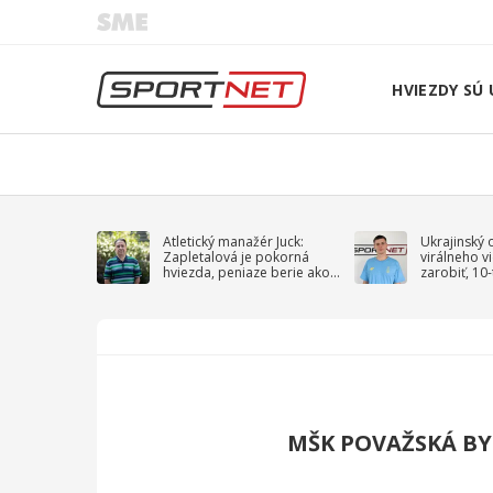
HVIEZDY SÚ 
Atletický manažér Juck:
Ukrajinský 
Zapletalová je pokorná
virálneho v
hviezda, peniaze berie ako
zarobiť, 10
sprievodný jav
na vojnu
MŠK POVAŽSKÁ BY