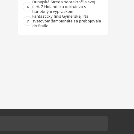
Dunajská Streda neprekročila svoj
tieň. Z Holandska odchádza s
6
hanebným výpraskom
Fantastický finiš Gymerskej. Na
svetovom šampionáte sa prebojovala
7
do finále