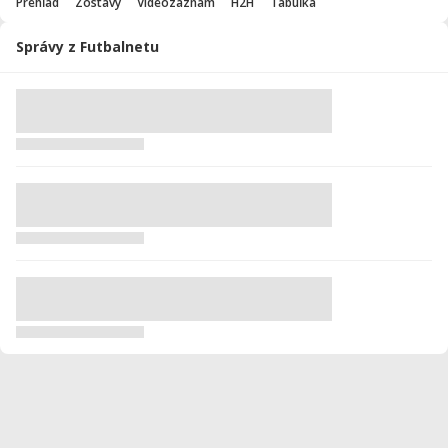
Prehľad
Zostavy
Videozáznam
H2H
Tabuľka
Správy z Futbalnetu