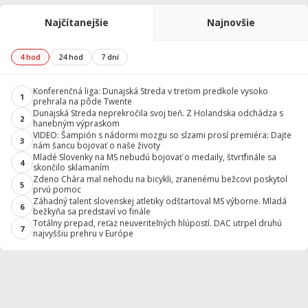
Najčítanejšie
Najnovšie
4 hod
24 hod
7 dní
Konferenčná liga: Dunajská Streda v treťom predkole vysoko
1
prehrala na pôde Twente
Dunajská Streda neprekročila svoj tieň. Z Holandska odchádza s
2
hanebným výpraskom
VIDEO: Šampión s nádormi mozgu so slzami prosí premiéra: Dajte
3
nám šancu bojovať o naše životy
Mladé Slovenky na MS nebudú bojovať o medaily, štvrťfinále sa
4
skončilo sklamaním
Zdeno Chára mal nehodu na bicykli, zranenému bežcovi poskytol
5
prvú pomoc
Záhadný talent slovenskej atletiky odštartoval MS výborne. Mladá
6
bežkyňa sa predstaví vo finále
Totálny prepad, reťaz neuveriteľných hlúpostí. DAC utrpel druhú
7
najvyššiu prehru v Európe