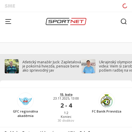
Atletický manažér Juck: Zapletalová
Ukrajinský olympion
je pokorná hviezda, peniaze berie
videa: Viem si zarobi
ako sprievodný jav
pošlem radšej na v
15. kolo
23.11.2025, 13:00
2 - 4
GFC regionálna
FC Baník Prievidza
1:2
akadémia
Koniec
30
divákov