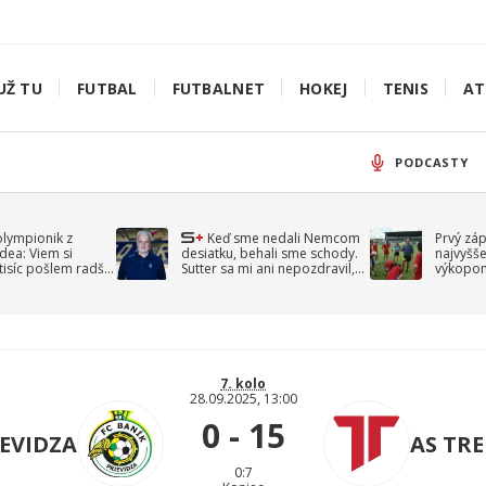
UŽ TU
FUTBAL
FUTBALNET
HOKEJ
TENIS
AT
PODCASTY
olympionik z
Keď sme nedali Nemcom
Prvý zá
idea: Viem si
desiatku, behali sme schody.
najvyšše
-tisíc pošlem radšej
Sutter sa mi ani nepozdravil,
výkopom
spomína Droppa
uzavret
7. kolo
28.09.2025, 13:00
0 - 15
IEVIDZA
AS TR
0:7