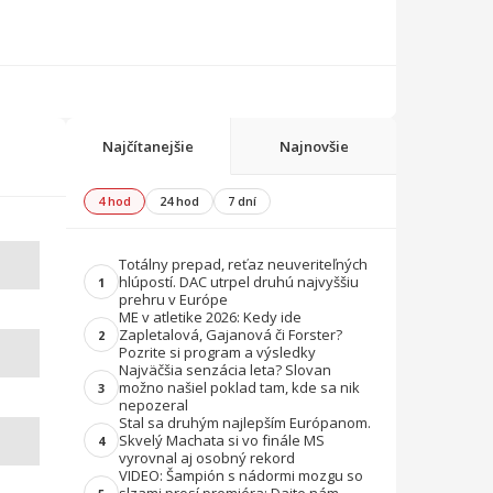
Najčítanejšie
Najnovšie
4 hod
24 hod
7 dní
Totálny prepad, reťaz neuveriteľných
hlúpostí. DAC utrpel druhú najvyššiu
1
prehru v Európe
ME v atletike 2026: Kedy ide
Zapletalová, Gajanová či Forster?
2
Pozrite si program a výsledky
Najväčšia senzácia leta? Slovan
možno našiel poklad tam, kde sa nik
3
nepozeral
Stal sa druhým najlepším Európanom.
Skvelý Machata si vo finále MS
4
vyrovnal aj osobný rekord
VIDEO: Šampión s nádormi mozgu so