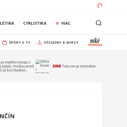
LETIKA
CYKLISTIKA
VIAC
ŠPORT V TV
VÝSLEDKY A KURZY
pas malého mesta v
j súťaži. Hodinu pred
Toto nie je normálne
 už bol štadión
ý
ENČÍN