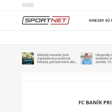
HVIEZDY SÚ 
Atletický manažér Juck:
Ukrajinský 
Zapletalová je pokorná
virálneho v
hviezda, peniaze berie ako
zarobiť, 10
sprievodný jav
na vojnu
FC BANÍK PR