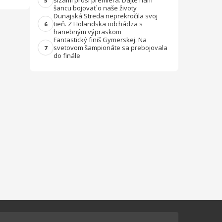
slzami prosí premiéra: Dajte nám
5
šancu bojovať o naše životy
Dunajská Streda neprekročila svoj
tieň. Z Holandska odchádza s
6
hanebným výpraskom
Fantastický finiš Gymerskej. Na
svetovom šampionáte sa prebojovala
7
do finále