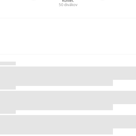
Koniec
50
divákov