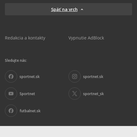
Späť na vrch
Redakcia a kontakty
Vypnutie AdBlock
Sledujte nás:
sportnet.sk
sportnet.sk
Sportnet
sportnet_sk
futbalnet.sk
Inzercia
|
Ochrana osobných údajov
|
Nariadenie DSA
|