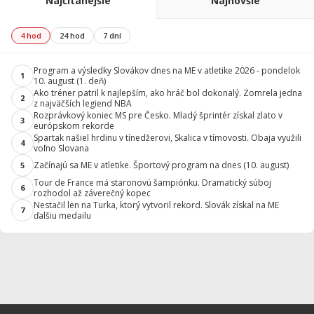
Najčítanejšie
Najnovšie
4 hod
24 hod
7 dní
Program a výsledky Slovákov dnes na ME v atletike 2026 - pondelok
1
10. august (1. deň)
Ako tréner patril k najlepším, ako hráč bol dokonalý. Zomrela jedna
2
z najväčších legiend NBA
Rozprávkový koniec MS pre Česko. Mladý šprintér získal zlato v
3
európskom rekorde
Spartak našiel hrdinu v tínedžerovi, Skalica v tímovosti. Obaja využili
4
voľno Slovana
Začínajú sa ME v atletike. Športový program na dnes (10. august)
5
Tour de France má staronovú šampiónku. Dramatický súboj
6
rozhodol až záverečný kopec
Nestačil len na Turka, ktorý vytvoril rekord. Slovák získal na ME
7
ďalšiu medailu