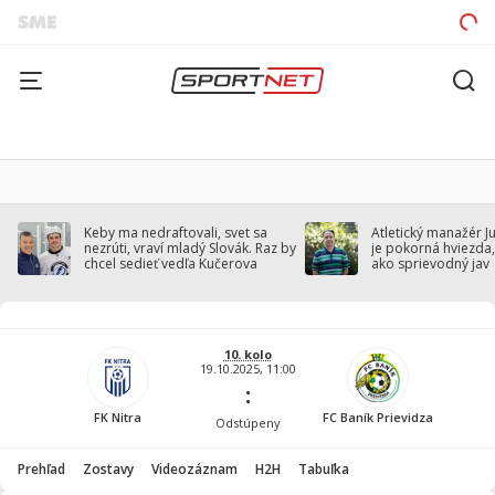
Keby ma nedraftovali, svet sa
Atletický manažér J
nezrúti, vraví mladý Slovák. Raz by
je pokorná hviezda,
chcel sedieť vedľa Kučerova
ako sprievodný jav
10. kolo
19.10.2025, 11:00
:
FK Nitra
FC Baník Prievidza
Odstúpeny
Prehľad
Zostavy
Videozáznam
H2H
Tabuľka