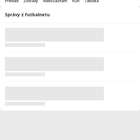
Prehľad
Zostavy
Videozáznam
H2H
Tabuľka
Správy z Futbalnetu