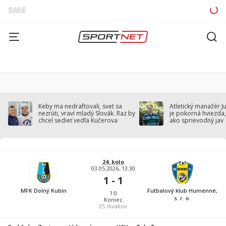
Keby ma nedraftovali, svet sa
Atletický manažér J
nezrúti, vraví mladý Slovák. Raz by
je pokorná hviezda,
chcel sedieť vedľa Kučerova
ako sprievodný jav
24. kolo
03.05.2026, 13:30
1 - 1
MFK Dolný Kubín
Futbalový klub Humenné,
1:0
s. r. o.
Koniec
25
divákov