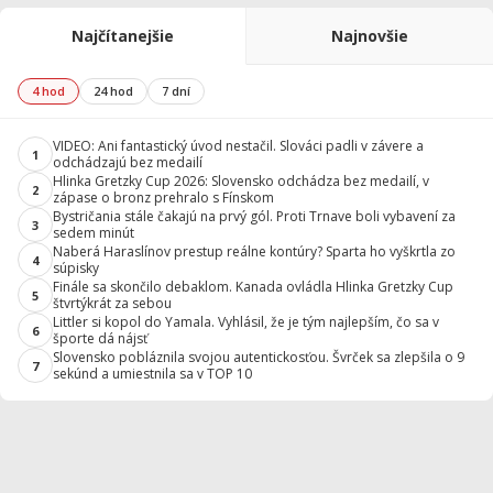
Najčítanejšie
Najnovšie
4 hod
24 hod
7 dní
VIDEO: Ani fantastický úvod nestačil. Slováci padli v závere a
1
odchádzajú bez medailí
Hlinka Gretzky Cup 2026: Slovensko odchádza bez medailí, v
2
zápase o bronz prehralo s Fínskom
Bystričania stále čakajú na prvý gól. Proti Trnave boli vybavení za
3
sedem minút
Naberá Haraslínov prestup reálne kontúry? Sparta ho vyškrtla zo
4
súpisky
Finále sa skončilo debaklom. Kanada ovládla Hlinka Gretzky Cup
5
štvrtýkrát za sebou
Littler si kopol do Yamala. Vyhlásil, že je tým najlepším, čo sa v
6
športe dá nájsť
Slovensko pobláznila svojou autentickosťou. Švrček sa zlepšila o 9
7
sekúnd a umiestnila sa v TOP 10