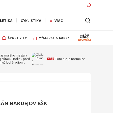
LETIKA
CYKLISTIKA
VIAC
ŠPORT V TV
VÝSLEDKY A KURZY
pas malého mesta v
j súťaži. Hodinu pred
Toto nie je normálne
 už bol štadión
ý
ZÁN BARDEJOV BŠK