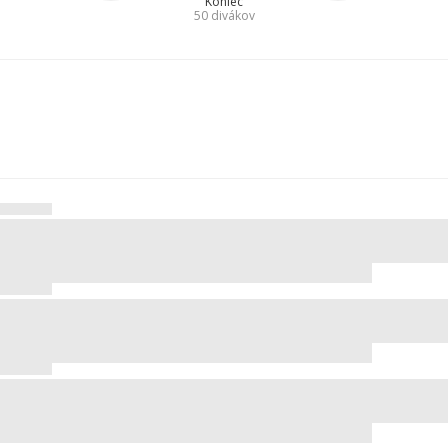
Koniec
50
divákov