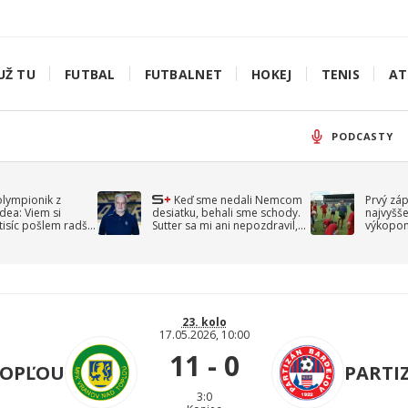
UŽ TU
FUTBAL
FUTBALNET
HOKEJ
TENIS
AT
PODCASTY
olympionik z
Keď sme nedali Nemcom
Prvý zá
idea: Viem si
desiatku, behali sme schody.
najvyšše
-tisíc pošlem radšej
Sutter sa mi ani nepozdravil,
výkopom
spomína Droppa
uzavret
23. kolo
17.05.2026, 10:00
11 - 0
TOPĽOU
PARTI
3:0