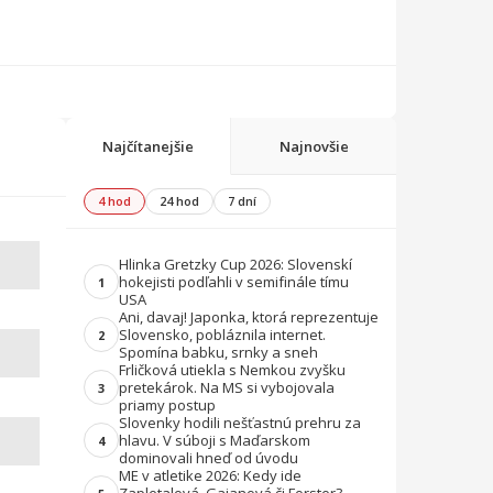
Najčítanejšie
Najnovšie
4 hod
24 hod
7 dní
Hlinka Gretzky Cup 2026: Slovenskí
hokejisti podľahli v semifinále tímu
1
USA
Ani, davaj! Japonka, ktorá reprezentuje
Slovensko, pobláznila internet.
2
Spomína babku, srnky a sneh
Frličková utiekla s Nemkou zvyšku
pretekárok. Na MS si vybojovala
3
priamy postup
Slovenky hodili nešťastnú prehru za
hlavu. V súboji s Maďarskom
4
dominovali hneď od úvodu
ME v atletike 2026: Kedy ide