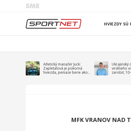
HVIEZDY SÚ 
Atletický manažér Juck:
Ukrajinský 
Zapletalová je pokorná
virálneho v
hviezda, peniaze berie ako
zarobiť, 10
sprievodný jav
na vojnu
MFK VRANOV NAD 