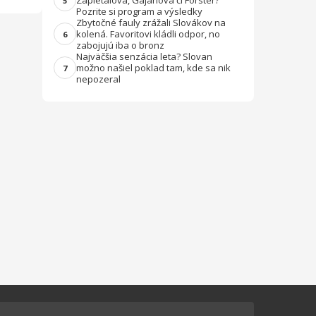
Zapletalová, Gajanová či Forster?
5
Pozrite si program a výsledky
Zbytočné fauly zrážali Slovákov na
kolená. Favoritovi kládli odpor, no
6
zabojujú iba o bronz
Najväčšia senzácia leta? Slovan
možno našiel poklad tam, kde sa nik
7
nepozeral