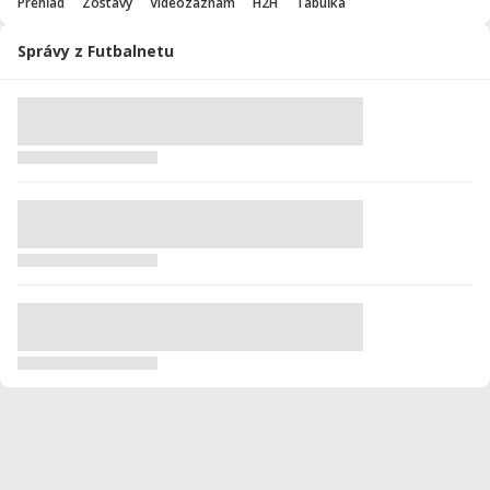
Prehľad
Zostavy
Videozáznam
H2H
Tabuľka
Správy z Futbalnetu