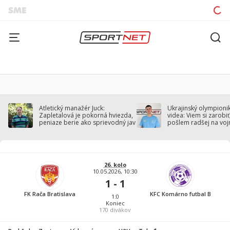
Atletický manažér Juck:
Ukrajinský olympionik
Zapletalová je pokorná hviezda,
videa: Viem si zarobiť,
peniaze berie ako sprievodný jav
pošlem radšej na voj
26. kolo
10.05.2026, 10:30
1 - 1
FK Rača Bratislava
KFC Komárno futbal B
1:0
Koniec
170
divákov