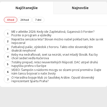
Najčítanejšie
Najnovšie
4 hod
24 hod
7 dní
ME v atletike 2026: Kedy ide Zapletalová, Gajanová či Forster?
1
Pozrite si program a výsledky
Najväčšia senzácia leta? Slovan možno našiel poklad tam, kde sa nik
2
nepozeral
Futbalový palác, výsledok z hororu. Takto ešte slovenský tím
3
dvakrát nevyhorel
Keby ma nedraftovali, svet sa nezrúti, vraví mladý Slovák. Raz by
4
chcel sedieť vedľa Kučerova
Totálny prepad, reťaz neuveriteľných hlúpostí. DAC utrpel druhú
5
najvyššiu prehru v Európe
VIDEO: Šampión s nádormi mozgu so slzami prosí premiéra: Dajte
6
nám šancu bojovať o naše životy
O Haraslína bojuje klub zo Saudskej Arábie. Opustí slovenský
7
reprezentant Spartu Praha?