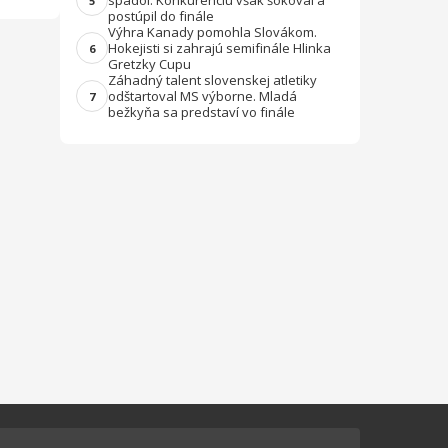
spadol. Konkurenciu však šokoval a
5
postúpil do finále
Výhra Kanady pomohla Slovákom.
Hokejisti si zahrajú semifinále Hlinka
6
Gretzky Cupu
Záhadný talent slovenskej atletiky
odštartoval MS výborne. Mladá
7
bežkyňa sa predstaví vo finále