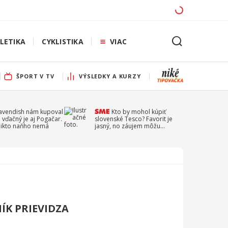
LETIKA
CYKLISTIKA
VIAC
ŠPORT V TV
VÝSLEDKY A KURZY
Cavendish nám kupoval
Kto by mohol kúpiť
 vďačný je aj Pogačar.
slovenské Tesco? Favorit je
 nikto naňho nemá
jasný, no záujem môžu
prejaviť aj ďalší
ÍK PRIEVIDZA