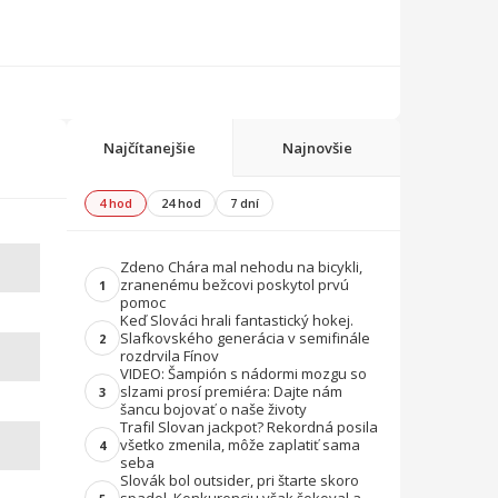
Najčítanejšie
Najnovšie
4 hod
24 hod
7 dní
Zdeno Chára mal nehodu na bicykli,
zranenému bežcovi poskytol prvú
1
pomoc
Keď Slováci hrali fantastický hokej.
Slafkovského generácia v semifinále
2
rozdrvila Fínov
VIDEO: Šampión s nádormi mozgu so
slzami prosí premiéra: Dajte nám
3
šancu bojovať o naše životy
Trafil Slovan jackpot? Rekordná posila
všetko zmenila, môže zaplatiť sama
4
seba
Slovák bol outsider, pri štarte skoro