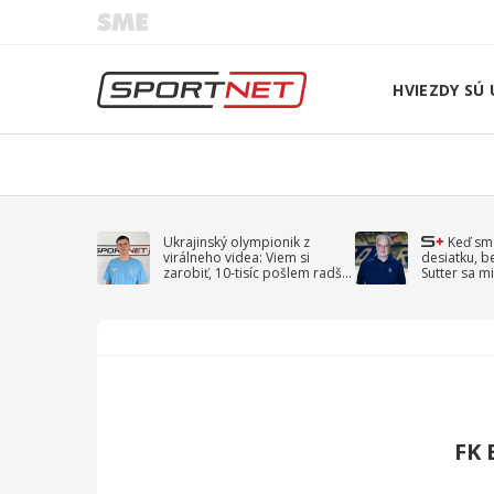
HVIEZDY SÚ 
Ukrajinský olympionik z
Keď sm
virálneho videa: Viem si
desiatku, b
zarobiť, 10-tisíc pošlem radšej
Sutter sa mi
na vojnu
spomína D
FK 