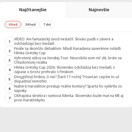
Najčítanejšie
Najnovšie
4 hod
24 hod
7 dní
VIDEO: Ani fantastický úvod nestačil. Slováci padli v závere a
1
odchádzajú bez medailí
Finále sa skončilo debaklom. Mladí Kanaďania suverénne ovládli
2
Hlinka Gretzky Cup
Vyhrotený súboj na ženskej Tour. Neurobila som nič zlé, bráni sa
3
Chladoňovej rivalka
Hlinka Gretzky Cup 2026: Slovensko odchádza bez medailí, v
4
zápase o bronz prehralo s Fínskom
Dvojgólový hrdina, či nie? Žiaril 17-ročný Trnavčan: Lepšie to už
5
dopadnúť nemohlo
Naberá Haraslínov prestup reálne kontúry? Sparta ho vyškrtla zo
6
súpisky
Obhajoba striebra i svetová líderka. Slovensko bude mať na ME aj
7
prvú maratónkyňu