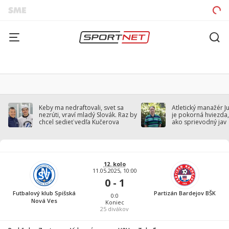
Keby ma nedraftovali, svet sa
Atletický manažér J
nezrúti, vraví mladý Slovák. Raz by
je pokorná hviezda,
chcel sedieť vedľa Kučerova
ako sprievodný jav
12. kolo
11.05.2025, 10:00
0 - 1
Futbalový klub Spišská
Partizán Bardejov BŠK
0:0
Nová Ves
Koniec
25
divákov