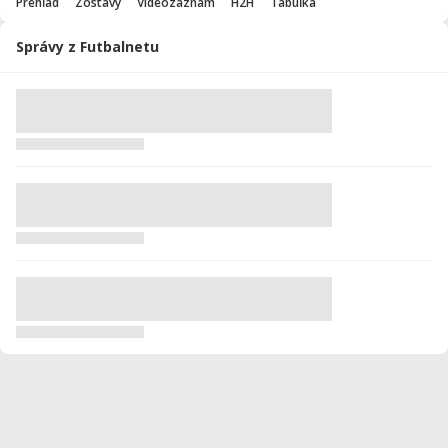
Prehľad
Zostavy
Videozáznam
H2H
Tabuľka
Správy z Futbalnetu