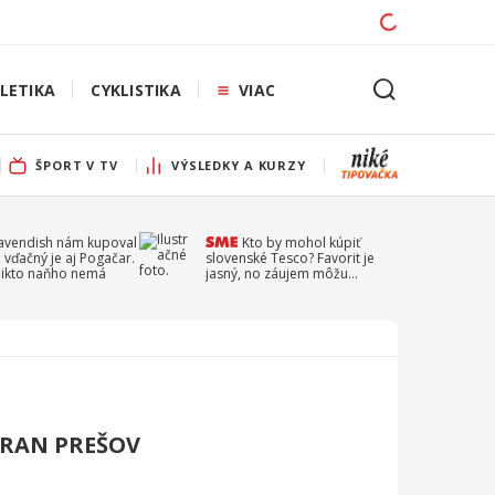
LETIKA
CYKLISTIKA
VIAC
ŠPORT V TV
VÝSLEDKY A KURZY
Cavendish nám kupoval
Kto by mohol kúpiť
 vďačný je aj Pogačar.
slovenské Tesco? Favorit je
 nikto naňho nemá
jasný, no záujem môžu
prejaviť aj ďalší
TRAN PREŠOV