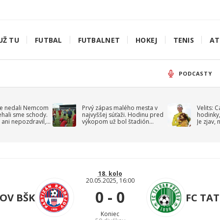
UŽ TU
FUTBAL
FUTBALNET
HOKEJ
TENIS
AT
PODCASTY
e nedali Nemcom
Prvý zápas malého mesta v
Velits: 
ehali sme schody.
najvyššej súťaži. Hodinu pred
hodinky,
 ani nepozdravil,
výkopom už bol štadión
Je zjav,
roppa
uzavretý
18. kolo
20.05.2025, 16:00
0 - 0
OV BŠK
FC TA
Koniec