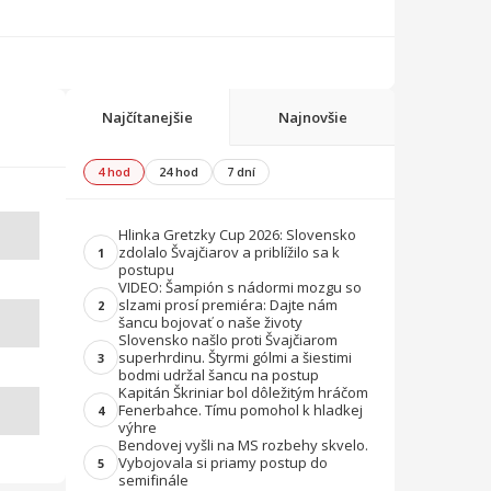
Najčítanejšie
Najnovšie
4 hod
24 hod
7 dní
Hlinka Gretzky Cup 2026: Slovensko
zdolalo Švajčiarov a priblížilo sa k
1
postupu
VIDEO: Šampión s nádormi mozgu so
slzami prosí premiéra: Dajte nám
2
šancu bojovať o naše životy
Slovensko našlo proti Švajčiarom
superhrdinu. Štyrmi gólmi a šiestimi
3
bodmi udržal šancu na postup
Kapitán Škriniar bol dôležitým hráčom
Fenerbahce. Tímu pomohol k hladkej
4
výhre
Bendovej vyšli na MS rozbehy skvelo.
Vybojovala si priamy postup do
5
semifinále