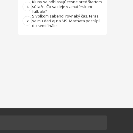
Kluby sa odhlasujú tesne pred štartom
súťaže. Čo sa deje v amatérskom
6
futbale?
S Volkom zabehol rovnaký čas, teraz
sa mu darí aj na MS. Machata postúpil
7
do semifinále