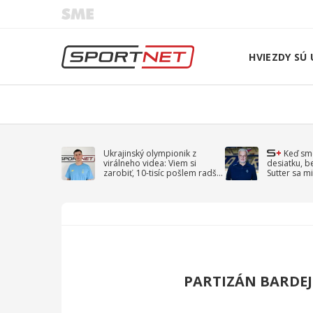
HVIEZDY SÚ 
Ukrajinský olympionik z
Keď sm
virálneho videa: Viem si
desiatku, b
zarobiť, 10-tisíc pošlem radšej
Sutter sa mi
na vojnu
spomína D
PARTIZÁN BARDEJ