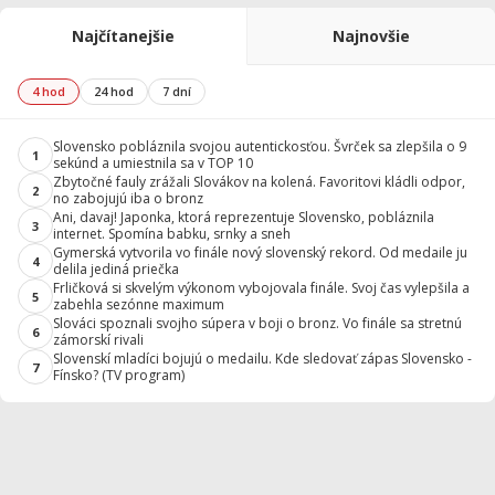
Najčítanejšie
Najnovšie
4 hod
24 hod
7 dní
Slovensko pobláznila svojou autentickosťou. Švrček sa zlepšila o 9
1
sekúnd a umiestnila sa v TOP 10
Zbytočné fauly zrážali Slovákov na kolená. Favoritovi kládli odpor,
2
no zabojujú iba o bronz
Ani, davaj! Japonka, ktorá reprezentuje Slovensko, pobláznila
3
internet. Spomína babku, srnky a sneh
Gymerská vytvorila vo finále nový slovenský rekord. Od medaile ju
4
delila jediná priečka
Frličková si skvelým výkonom vybojovala finále. Svoj čas vylepšila a
5
zabehla sezónne maximum
Slováci spoznali svojho súpera v boji o bronz. Vo finále sa stretnú
6
zámorskí rivali
Slovenskí mladíci bojujú o medailu. Kde sledovať zápas Slovensko -
7
Fínsko? (TV program)