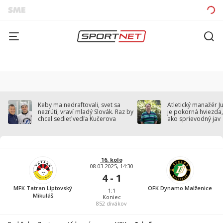
Keby ma nedraftovali, svet sa
Atletický manažér J
nezrúti, vraví mladý Slovák. Raz by
je pokorná hviezda,
chcel sedieť vedľa Kučerova
ako sprievodný jav
16. kolo
08.03.2025, 14:30
4 - 1
MFK Tatran Liptovský
OFK Dynamo Malženice
1:1
Mikuláš
Koniec
852
divákov