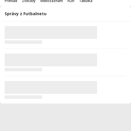
Prehľad
Zostavy
Videozáznam
H2H
Tabuľka
Správy z Futbalnetu