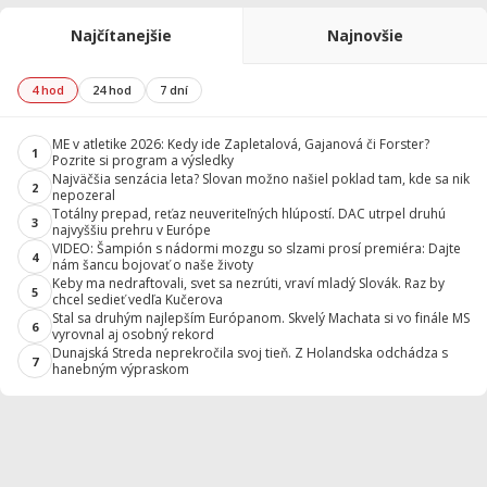
Najčítanejšie
Najnovšie
4 hod
24 hod
7 dní
ME v atletike 2026: Kedy ide Zapletalová, Gajanová či Forster?
1
Pozrite si program a výsledky
Najväčšia senzácia leta? Slovan možno našiel poklad tam, kde sa nik
2
nepozeral
Totálny prepad, reťaz neuveriteľných hlúpostí. DAC utrpel druhú
3
najvyššiu prehru v Európe
VIDEO: Šampión s nádormi mozgu so slzami prosí premiéra: Dajte
4
nám šancu bojovať o naše životy
Keby ma nedraftovali, svet sa nezrúti, vraví mladý Slovák. Raz by
5
chcel sedieť vedľa Kučerova
Stal sa druhým najlepším Európanom. Skvelý Machata si vo finále MS
6
vyrovnal aj osobný rekord
Dunajská Streda neprekročila svoj tieň. Z Holandska odchádza s
7
hanebným výpraskom