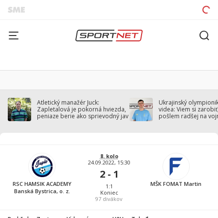
Atletický manažér Juck:
Ukrajinský olympionik
Zapletalová je pokorná hviezda,
videa: Viem si zarobiť,
peniaze berie ako sprievodný jav
pošlem radšej na voj
8. kolo
24.09.2022, 15:30
2 - 1
RSC HAMSIK ACADEMY
MŠK FOMAT Martin
1:1
Banská Bystrica, o. z.
Koniec
97
divákov