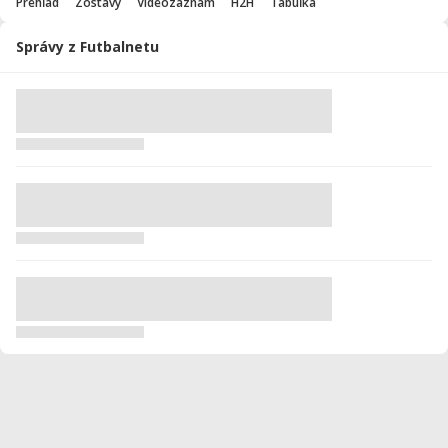
Prehľad
Zostavy
Videozáznam
H2H
Tabuľka
Správy z Futbalnetu