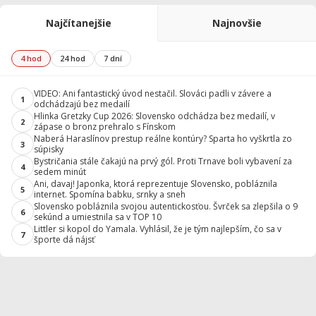
Najčítanejšie
Najnovšie
4 hod
24 hod
7 dní
VIDEO: Ani fantastický úvod nestačil. Slováci padli v závere a
1
odchádzajú bez medailí
Hlinka Gretzky Cup 2026: Slovensko odchádza bez medailí, v
2
zápase o bronz prehralo s Fínskom
Naberá Haraslínov prestup reálne kontúry? Sparta ho vyškrtla zo
3
súpisky
Bystričania stále čakajú na prvý gól. Proti Trnave boli vybavení za
4
sedem minút
Ani, davaj! Japonka, ktorá reprezentuje Slovensko, pobláznila
5
internet. Spomína babku, srnky a sneh
Slovensko pobláznila svojou autentickosťou. Švrček sa zlepšila o 9
6
sekúnd a umiestnila sa v TOP 10
Littler si kopol do Yamala. Vyhlásil, že je tým najlepším, čo sa v
7
športe dá nájsť