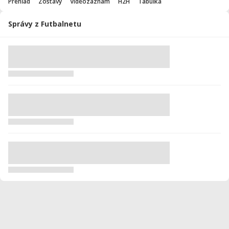
Prehľad
Zostavy
Videozáznam
H2H
Tabuľka
Správy z Futbalnetu