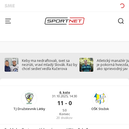
Keby ma nedraftovali, svet sa
Atletický manažér J
nezrúti, vraví mladý Slovák. Raz by
je pokorná hviezda,
chcel sedieť vedľa Kučerova
ako sprievodný jav
6. kolo
31.10.2025, 14:30
11 - 0
TJ Družstevník Látky
OŠK Stožok
5:0
Koniec
20
divákov