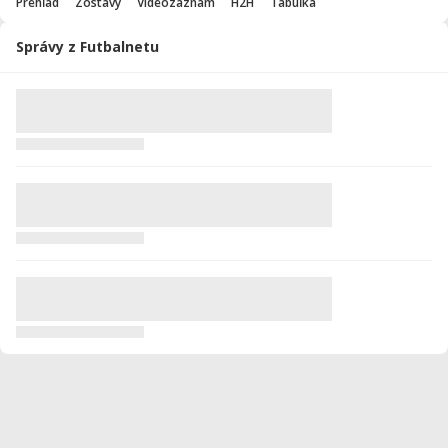
Prehľad
Zostavy
Videozáznam
H2H
Tabuľka
Správy z Futbalnetu