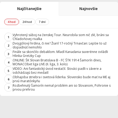
Najčítanejšie
Najnovšie
4 hod
24 hod
7 dní
Vyhrotený súboj na ženskej Tour. Neurobila som nič zlé, bráni sa
1
Chladoňovej rivalka
Dvojgólový hrdina, či nie? Žiaril 17-ročný Trnavčan: Lepšie to už
2
dopadnúť nemohlo
Finále sa skončilo debaklom. Mladí Kanaďania suverénne ovládli
3
Hlinka Gretzky Cup
ONLINE: ŠK Slovan Bratislava B - FC ŠTK 1914 Šamorín dnes,
4
MONACObet liga LIVE (II. liga, 3. kolo)
VIDEO: Ani fantastický úvod nestačil. Slováci padli v závere a
5
odchádzajú bez medailí
Obhajoba striebra i svetová líderka. Slovensko bude mať na ME aj
6
prvú maratónkyňu
Rozbehnutý Šamorín nemal problém ani so Slovanom, Pohronie s
7
prvou prehrou