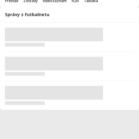
Prehľad
Zostavy
Videozáznam
H2H
Tabuľka
Správy z Futbalnetu