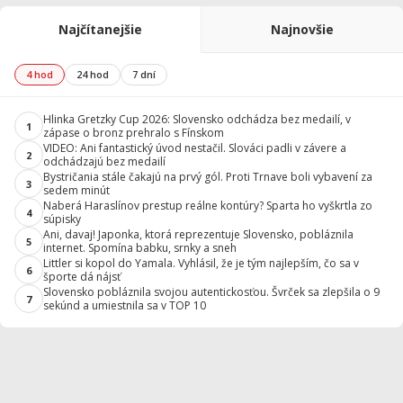
Najčítanejšie
Najnovšie
4 hod
24 hod
7 dní
Hlinka Gretzky Cup 2026: Slovensko odchádza bez medailí, v
1
zápase o bronz prehralo s Fínskom
VIDEO: Ani fantastický úvod nestačil. Slováci padli v závere a
2
odchádzajú bez medailí
Bystričania stále čakajú na prvý gól. Proti Trnave boli vybavení za
3
sedem minút
Naberá Haraslínov prestup reálne kontúry? Sparta ho vyškrtla zo
4
súpisky
Ani, davaj! Japonka, ktorá reprezentuje Slovensko, pobláznila
5
internet. Spomína babku, srnky a sneh
Littler si kopol do Yamala. Vyhlásil, že je tým najlepším, čo sa v
6
športe dá nájsť
Slovensko pobláznila svojou autentickosťou. Švrček sa zlepšila o 9
7
sekúnd a umiestnila sa v TOP 10