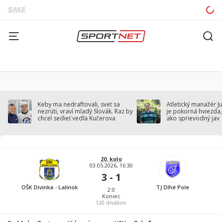
Keby ma nedraftovali, svet sa
Atletický manažér J
nezrúti, vraví mladý Slovák. Raz by
je pokorná hviezda,
chcel sedieť vedľa Kučerova
ako sprievodný jav
20. kolo
03.05.2026, 16:30
3 - 1
OŠK Divinka - Lalinok
TJ Dlhé Pole
2:0
Koniec
120
divákov