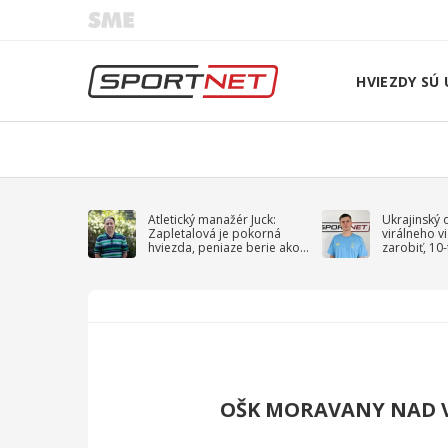
HVIEZDY SÚ 
Atletický manažér Juck:
Ukrajinský 
Zapletalová je pokorná
virálneho v
hviezda, peniaze berie ako
zarobiť, 10
sprievodný jav
na vojnu
OŠK MORAVANY NAD