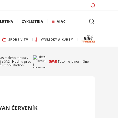
LETIKA
CYKLISTIKA
VIAC
ŠPORT V TV
VÝSLEDKY A KURZY
pas malého mesta v
j súťaži. Hodinu pred
Toto nie je normálne
 už bol štadión
ý
OVAN ČERVENÍK