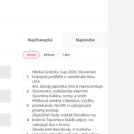
Najčítanejšie
Najnovšie
4 hod
24 hod
7 dní
Hlinka Gretzky Cup 2026: Slovenskí
hokejisti podľahli v semifinále tímu
1
USA
Ani, davaj! Japonka, ktorá reprezentuje
Slovensko, pobláznila internet.
2
Spomína babku, srnky a sneh
Frličková utiekla s Nemkou zvyšku
pretekárok. Na MS si vybojovala
3
priamy postup
Zbytočné fauly zrážali Slovákov na
kolená. Favoritovi kládli odpor, no
4
zabojujú iba o bronz
Skvelý beh Bendovej. V rozbehu