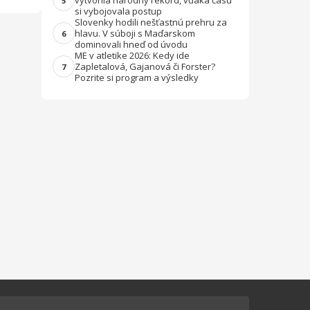
vytvorila národný rekord, vďaka času
5
si vybojovala postup
Slovenky hodili nešťastnú prehru za
hlavu. V súboji s Maďarskom
6
dominovali hneď od úvodu
ME v atletike 2026: Kedy ide
Zapletalová, Gajanová či Forster?
7
Pozrite si program a výsledky