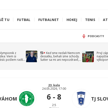
UŽ TU
FUTBAL
FUTBALNET
HOKEJ
TENIS
AT
PODCASTY
olympionik z
Keď sme nedali Nemcom
Prvý zá
idea: Viem si
desiatku, behali sme schody.
najvyšše
-tisíc pošlem radšej
Sutter sa mi ani nepozdravil,
výkopom
spomína Droppa
uzavret
23. kolo
24.05.2026, 17:00
6 - 8
 VÁHOM
TJ SL
2:5