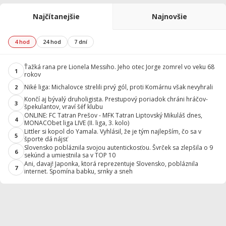
Najčítanejšie
Najnovšie
4 hod
24 hod
7 dní
Ťažká rana pre Lionela Messiho. Jeho otec Jorge zomrel vo veku 68
1
rokov
Niké liga: Michalovce strelili prvý gól, proti Komárnu však nevyhrali
2
Končí aj bývalý druholigista. Prestupový poriadok chráni hráčov-
3
špekulantov, vraví šéf klubu
ONLINE: FC Tatran Prešov - MFK Tatran Liptovský Mikuláš dnes,
4
MONACObet liga LIVE (II. liga, 3. kolo)
Littler si kopol do Yamala. Vyhlásil, že je tým najlepším, čo sa v
5
športe dá nájsť
Slovensko pobláznila svojou autentickosťou. Švrček sa zlepšila o 9
6
sekúnd a umiestnila sa v TOP 10
Ani, davaj! Japonka, ktorá reprezentuje Slovensko, pobláznila
7
internet. Spomína babku, srnky a sneh