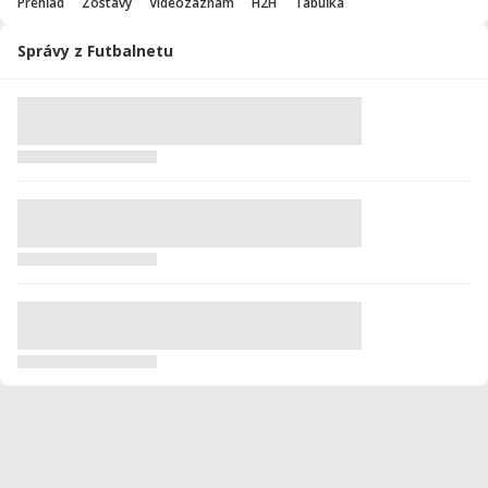
Prehľad
Zostavy
Videozáznam
H2H
Tabuľka
Správy z Futbalnetu