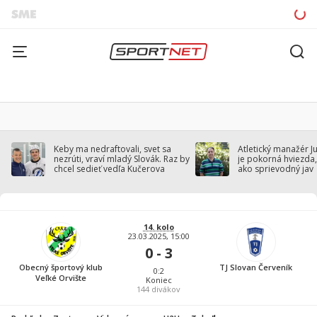
Keby ma nedraftovali, svet sa
Atletický manažér J
nezrúti, vraví mladý Slovák. Raz by
je pokorná hviezda,
chcel sedieť vedľa Kučerova
ako sprievodný jav
14. kolo
23.03.2025, 15:00
0 - 3
Obecný športový klub
TJ Slovan Červeník
0:2
Veľké Orvište
Koniec
144
divákov