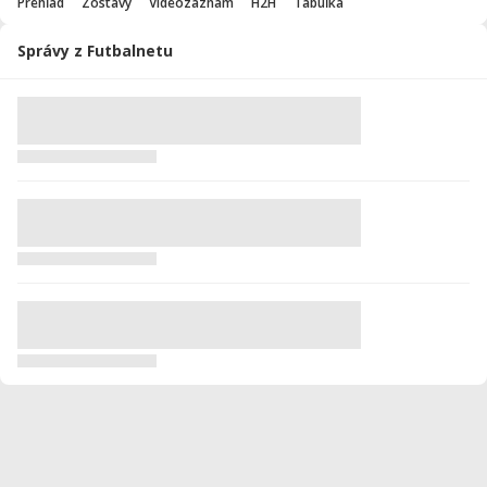
Prehľad
Zostavy
Videozáznam
H2H
Tabuľka
Správy z Futbalnetu