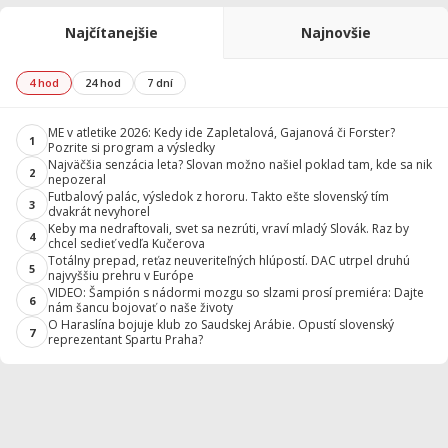
Najčítanejšie
Najnovšie
4 hod
24 hod
7 dní
ME v atletike 2026: Kedy ide Zapletalová, Gajanová či Forster?
1
Pozrite si program a výsledky
Najväčšia senzácia leta? Slovan možno našiel poklad tam, kde sa nik
2
nepozeral
Futbalový palác, výsledok z hororu. Takto ešte slovenský tím
3
dvakrát nevyhorel
Keby ma nedraftovali, svet sa nezrúti, vraví mladý Slovák. Raz by
4
chcel sedieť vedľa Kučerova
Totálny prepad, reťaz neuveriteľných hlúpostí. DAC utrpel druhú
5
najvyššiu prehru v Európe
VIDEO: Šampión s nádormi mozgu so slzami prosí premiéra: Dajte
6
nám šancu bojovať o naše životy
O Haraslína bojuje klub zo Saudskej Arábie. Opustí slovenský
7
reprezentant Spartu Praha?