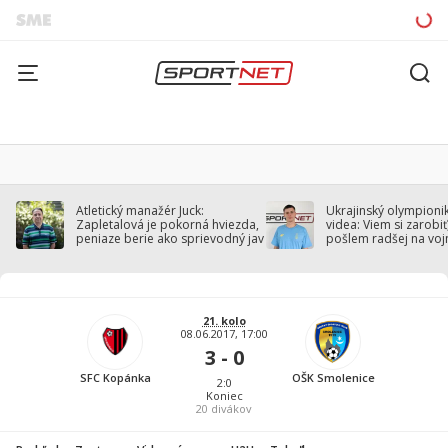
Atletický manažér Juck:
Ukrajinský olympionik
Zapletalová je pokorná hviezda,
videa: Viem si zarobiť,
peniaze berie ako sprievodný jav
pošlem radšej na voj
21. kolo
08.06.2017, 17:00
3 - 0
SFC Kopánka
OŠK Smolenice
2:0
Koniec
20
divákov