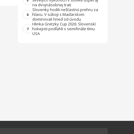
skvelých výkonoch v stovke uspel aj
5
na dvojnásobnej trati
Slovenky hodili nešťastnú prehru za
hlavu. V súboji s Maďarskom
6
dominovali hneď od úvodu
Hlinka Gretzky Cup 2026: Slovenskí
hokejisti podľahli v semifinále tímu
7
USA