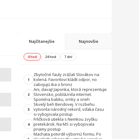
Najčítanejšie
Najnovšie
4 hod
24 hod
7 dní
Zbytočné fauly zrážali Slovákov na
kolená. Favoritovi kládli odpor, no
1
zabojujú iba o bronz
Ani, davaj! Japonka, ktorá reprezentuje
Slovensko, pobláznila internet.
2
Spomína babku, srnky a sneh
Skvelý beh Bendovej. V rozbehu
vytvorila národný rekord, vďaka času
3
si vybojovala postup
Frličková utiekla s Nemkou zvyšku
pretekárok. Na MS si vybojovala
4
priamy postup
Machata potvrdil výbornú formu. Po