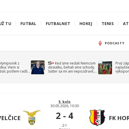
UŽ TU
FUTBAL
FUTBALNET
HOKEJ
TENIS
AT
PODCASTY
olympionik z
Keď sme nedali Nemcom
Prvý zá
idea: Viem si
desiatku, behali sme schody.
najvyšše
-tisíc pošlem radšej
Sutter sa mi ani nepozdravil,
výkopom
spomína Droppa
uzavret
5. kolo
30.05.2026, 10:30
2 - 4
ELČICE
FK HO
2:1