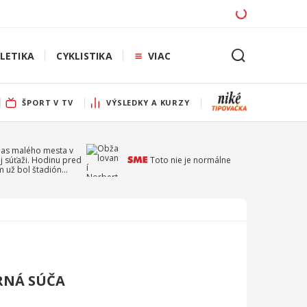
LETIKA
CYKLISTIKA
VIAC
ŠPORT V TV
VÝSLEDKY A KURZY
pas malého mesta v
j súťaži. Hodinu pred
Toto nie je normálne
 už bol štadión
ý
RNÁ SÚČA