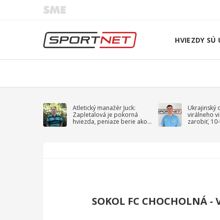
HVIEZDY SÚ 
Atletický manažér Juck:
Ukrajinský 
Zapletalová je pokorná
virálneho v
hviezda, peniaze berie ako
zarobiť, 10
sprievodný jav
na vojnu
SOKOL FC CHOCHOLNÁ - V