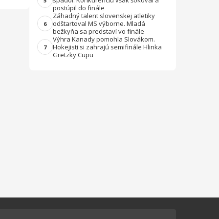
spadol. Konkurenciu však šokoval a
5
postúpil do finále
Záhadný talent slovenskej atletiky
odštartoval MS výborne. Mladá
6
bežkyňa sa predstaví vo finále
Výhra Kanady pomohla Slovákom.
Hokejisti si zahrajú semifinále Hlinka
7
Gretzky Cupu