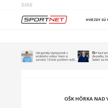
HVIEZDY SÚ 
Ukrajinský olympionik z
Keď sm
virálneho videa: Viem si
desiatku, b
zarobiť, 10-tisíc pošlem radšej
Sutter sa mi
na vojnu
spomína D
OŠK HÔRKA NAD