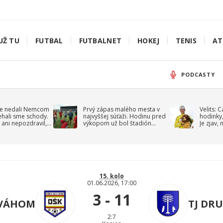
UŽ TU
FUTBAL
FUTBALNET
HOKEJ
TENIS
AT
PODCASTY
e nedali Nemcom
Prvý zápas malého mesta v
Velits: 
ehali sme schody.
najvyššej súťaži. Hodinu pred
hodinky,
 ani nepozdravil,
výkopom už bol štadión
Je zjav,
roppa
uzavretý
15. kolo
01.06.2026, 17:00
3 - 11
 VÁHOM
TJ DR
2:7