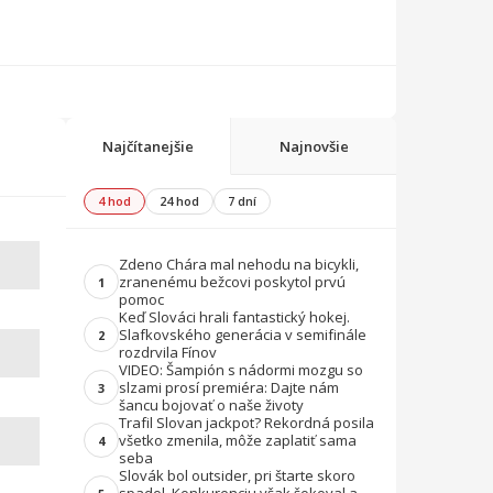
Najčítanejšie
Najnovšie
4 hod
24 hod
7 dní
Zdeno Chára mal nehodu na bicykli,
zranenému bežcovi poskytol prvú
1
pomoc
Keď Slováci hrali fantastický hokej.
Slafkovského generácia v semifinále
2
rozdrvila Fínov
VIDEO: Šampión s nádormi mozgu so
slzami prosí premiéra: Dajte nám
3
šancu bojovať o naše životy
Trafil Slovan jackpot? Rekordná posila
všetko zmenila, môže zaplatiť sama
4
seba
Slovák bol outsider, pri štarte skoro