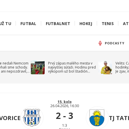
UŽ TU
FUTBAL
FUTBALNET
HOKEJ
TENIS
AT
PODCASTY
e nedali Nemcom
Prvý zápas malého mesta v
Velits: 
ehali sme schody.
najvyššej súťaži. Hodinu pred
hodinky,
 ani nepozdravil,
výkopom už bol štadión
Je zjav,
roppa
uzavretý
15. kolo
26.04.2026, 16:30
2 - 3
VORICE
TJ TA
1:3