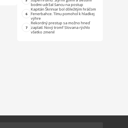
superhrdinu. Štyrmi gólmi a šiestimi
5
bodmi udržal šancu na postup
Kapitán Škriniar bol dôležitým hráčom
Fenerbahce. Tímu pomohol k hladkej
6
výhre
Rekordný prestup sa možno hneď
zaplatí. Nový tromf Slovana rýchlo
7
všetko zmenil