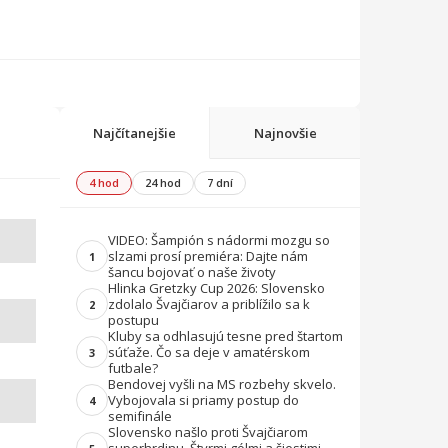
Najčítanejšie
Najnovšie
4 hod
24 hod
7 dní
VIDEO: Šampión s nádormi mozgu so
slzami prosí premiéra: Dajte nám
1
šancu bojovať o naše životy
Hlinka Gretzky Cup 2026: Slovensko
zdolalo Švajčiarov a priblížilo sa k
2
postupu
Kluby sa odhlasujú tesne pred štartom
súťaže. Čo sa deje v amatérskom
3
futbale?
Bendovej vyšli na MS rozbehy skvelo.
Vybojovala si priamy postup do
4
semifinále
Slovensko našlo proti Švajčiarom