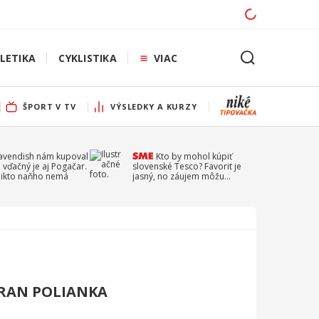
LETIKA
CYKLISTIKA
VIAC
ŠPORT V TV
VÝSLEDKY A KURZY
Cavendish nám kupoval
Kto by mohol kúpiť
 vďačný je aj Pogačar.
slovenské Tesco? Favorit je
 nikto naňho nemá
jasný, no záujem môžu
prejaviť aj ďalší
TRAN POLIANKA