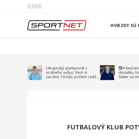
HVIEZDY SÚ 
Ukrajinský olympionik z
Keď sm
virálneho videa: Viem si
desiatku, b
zarobiť, 10-tisíc pošlem radšej
Sutter sa mi
na vojnu
spomína D
FUTBALOVÝ KLUB POT