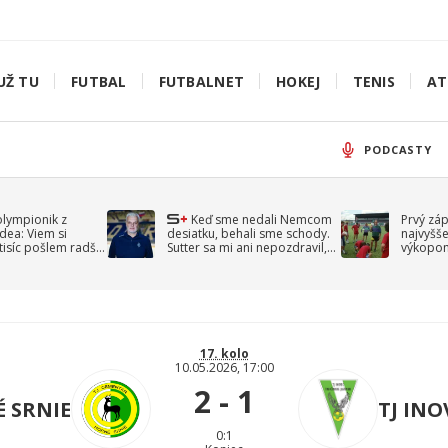
UŽ TU
FUTBAL
FUTBALNET
HOKEJ
TENIS
AT
PODCASTY
olympionik z
Keď sme nedali Nemcom
Prvý zá
idea: Viem si
desiatku, behali sme schody.
najvyšše
-tisíc pošlem radšej
Sutter sa mi ani nepozdravil,
výkopom
spomína Droppa
uzavret
17. kolo
10.05.2026, 17:00
2 - 1
 SRNIE
TJ INO
0:1