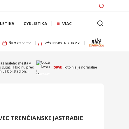
LETIKA
CYKLISTIKA
VIAC
ŠPORT V TV
VÝSLEDKY A KURZY
pas malého mesta v
j súťaži. Hodinu pred
Toto nie je normálne
 už bol štadión
ý
VEC TRENČIANSKE JASTRABIE