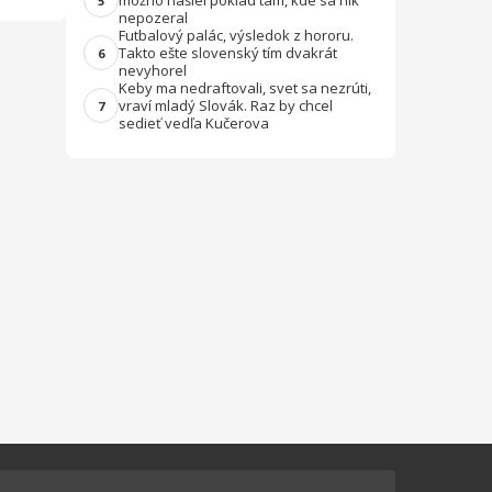
možno našiel poklad tam, kde sa nik
5
nepozeral
Futbalový palác, výsledok z hororu.
Takto ešte slovenský tím dvakrát
6
nevyhorel
Keby ma nedraftovali, svet sa nezrúti,
vraví mladý Slovák. Raz by chcel
7
sedieť vedľa Kučerova