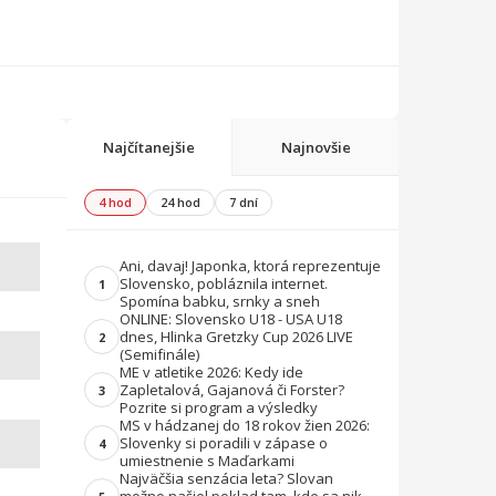
Najčítanejšie
Najnovšie
4 hod
24 hod
7 dní
Ani, davaj! Japonka, ktorá reprezentuje
Slovensko, pobláznila internet.
1
Spomína babku, srnky a sneh
ONLINE: Slovensko U18 - USA U18
dnes, Hlinka Gretzky Cup 2026 LIVE
2
(Semifinále)
ME v atletike 2026: Kedy ide
Zapletalová, Gajanová či Forster?
3
Pozrite si program a výsledky
MS v hádzanej do 18 rokov žien 2026:
Slovenky si poradili v zápase o
4
umiestnenie s Maďarkami
Najväčšia senzácia leta? Slovan