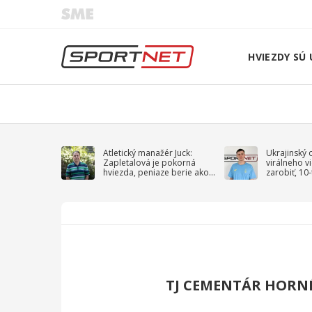
HVIEZDY SÚ 
Atletický manažér Juck:
Ukrajinský 
Zapletalová je pokorná
virálneho v
hviezda, peniaze berie ako
zarobiť, 10
sprievodný jav
na vojnu
TJ CEMENTÁR HORNÉ