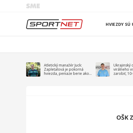
HVIEZDY SÚ 
Atletický manažér Juck:
Ukrajinský 
Zapletalová je pokorná
virálneho v
hviezda, peniaze berie ako
zarobiť, 10
sprievodný jav
na vojnu
OŠK 