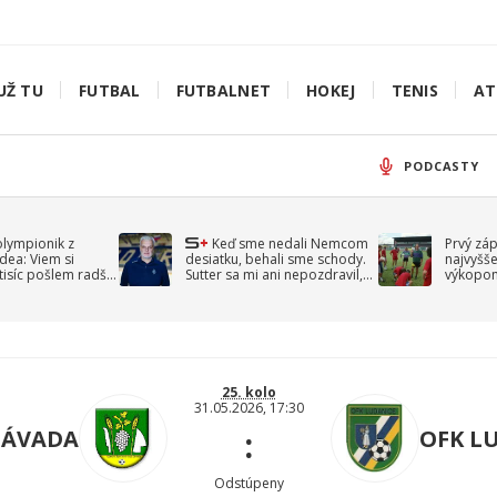
UŽ TU
FUTBAL
FUTBALNET
HOKEJ
TENIS
AT
PODCASTY
olympionik z
Keď sme nedali Nemcom
Prvý zá
idea: Viem si
desiatku, behali sme schody.
najvyšše
-tisíc pošlem radšej
Sutter sa mi ani nepozdravil,
výkopom
spomína Droppa
uzavret
25. kolo
31.05.2026, 17:30
:
ZÁVADA
OFK L
Odstúpeny