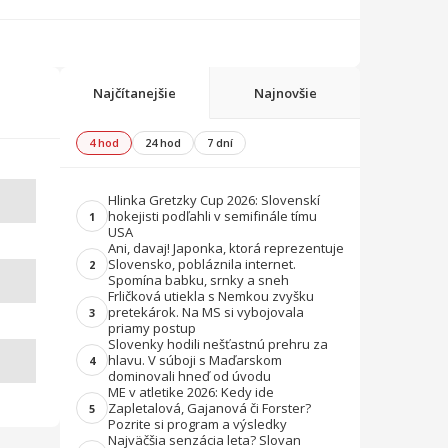
Najčítanejšie
Najnovšie
4 hod
24 hod
7 dní
Hlinka Gretzky Cup 2026: Slovenskí
hokejisti podľahli v semifinále tímu
1
USA
Ani, davaj! Japonka, ktorá reprezentuje
Slovensko, pobláznila internet.
2
Spomína babku, srnky a sneh
Frličková utiekla s Nemkou zvyšku
pretekárok. Na MS si vybojovala
3
priamy postup
Slovenky hodili nešťastnú prehru za
hlavu. V súboji s Maďarskom
4
dominovali hneď od úvodu
ME v atletike 2026: Kedy ide
Zapletalová, Gajanová či Forster?
5
Pozrite si program a výsledky
Najväčšia senzácia leta? Slovan