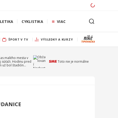
LETIKA
CYKLISTIKA
VIAC
ŠPORT V TV
VÝSLEDKY A KURZY
pas malého mesta v
j súťaži. Hodinu pred
Toto nie je normálne
 už bol štadión
ý
UDANICE