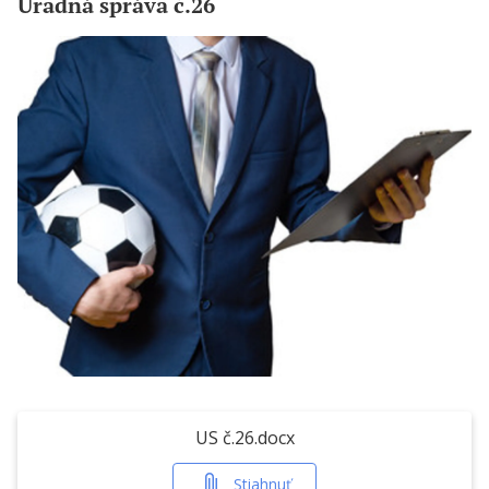
Úradná správa č.26
US č.26.docx
Stiahnuť