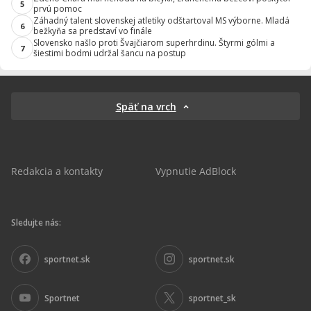
5
prvú pomoc
Záhadný talent slovenskej atletiky odštartoval MS výborne. Mladá
6
bežkyňa sa predstaví vo finále
Slovensko našlo proti Švajčiarom superhrdinu. Štyrmi gólmi a
7
šiestimi bodmi udržal šancu na postup
Späť na vrch
Redakcia a kontakty
Vypnutie AdBlock
Sledujte nás:
sportnet.sk
sportnet.sk
Sportnet
sportnet_sk