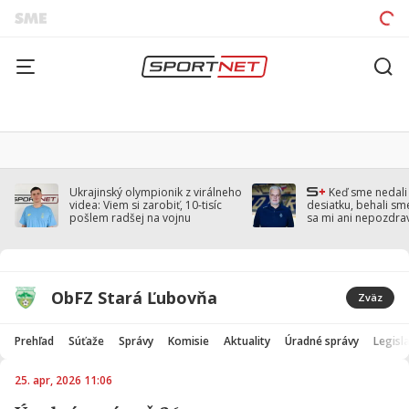
Ukrajinský olympionik z virálneho
Keď sme nedal
videa: Viem si zarobiť, 10-tisíc
desiatku, behali sm
pošlem radšej na vojnu
sa mi ani nepozdra
Droppa
ObFZ Stará Ľubovňa
Zväz
Prehľad
Súťaže
Správy
Komisie
Aktuality
Úradné správy
Legisla
25. apr, 2026 11:06