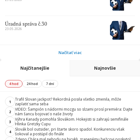
Úradná správa č.30
23.05.2026
Načítať viac
Najčítanejšie
Najnovšie
4 hod
24 hod
7 dní
Trafil Slovan jackpot? Rekordná posila všetko zmenila, môže
1
zaplatiť sama seba
VIDEO: Šampión s nádormi mozgu so slzami prosí premiéra: Dajte
2
nám šancu bojovať o naše životy
Výhra Kanady pomohla Slovákom. Hokejisti si zahrajú semifinále
3
Hlinka Gretzky Cupu
Slovák bol outsider, pri štarte skoro spadol. Konkurenciu však
4
šokoval a postúpil do finále
Zdeno Chára mal nehodu na bicykli, zranenému bežcovi poskytol