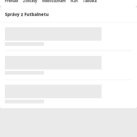
Prehľad
Zostavy
Videozáznam
H2H
Tabuľka
Správy z Futbalnetu