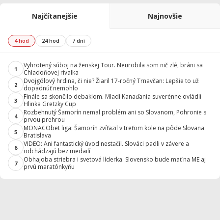
Najčítanejšie
Najnovšie
4 hod
24 hod
7 dní
Vyhrotený súboj na ženskej Tour. Neurobila som nič zlé, bráni sa
1
Chladoňovej rivalka
Dvojgólový hrdina, či nie? Žiaril 17-ročný Trnavčan: Lepšie to už
2
dopadnúť nemohlo
Finále sa skončilo debaklom. Mladí Kanaďania suverénne ovládli
3
Hlinka Gretzky Cup
Rozbehnutý Šamorín nemal problém ani so Slovanom, Pohronie s
4
prvou prehrou
MONACObet liga: Šamorín zvíťazil v treťom kole na pôde Slovana
5
Bratislava
VIDEO: Ani fantastický úvod nestačil. Slováci padli v závere a
6
odchádzajú bez medailí
Obhajoba striebra i svetová líderka. Slovensko bude mať na ME aj
7
prvú maratónkyňu