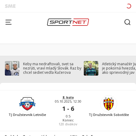
Keby ma nedraftovali, svet sa
Atletický manažér J
nezrúti, vraví mladý Slovák. Raz by
je pokorná hviezda,
chcel sedieť vedľa Kučerova
ako sprievodný jav
8. kolo
05.10.2025, 12:30
1 - 6
TJ Družstevník Letničie
TJ Družstevník Sobotište
0:5
Koniec
120
divákov