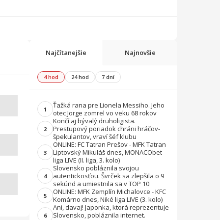
Najčítanejšie
Najnovšie
4 hod
24 hod
7 dní
Ťažká rana pre Lionela Messiho. Jeho
1
otec Jorge zomrel vo veku 68 rokov
Končí aj bývalý druholigista.
Prestupový poriadok chráni hráčov-
2
špekulantov, vraví šéf klubu
ONLINE: FC Tatran Prešov - MFK Tatran
Liptovský Mikuláš dnes, MONACObet
3
liga LIVE (II. liga, 3. kolo)
Slovensko pobláznila svojou
autentickosťou. Švrček sa zlepšila o 9
4
sekúnd a umiestnila sa v TOP 10
ONLINE: MFK Zemplín Michalovce - KFC
5
Komárno dnes, Niké liga LIVE (3. kolo)
Ani, davaj! Japonka, ktorá reprezentuje
Slovensko, pobláznila internet.
6