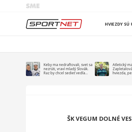
HVIEZDY SÚ 
Keby ma nedraftovali, svet sa
Atletický m
nezrúti, vraví mladý Slovák.
Zapletalov
Raz by chcel sedieť vedľa
hviezda, pe
Kučerova
sprievodný 
ŠK VEGUM DOLNÉ VES