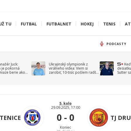
UŽ TU
FUTBAL
FUTBALNET
HOKEJ
TENIS
AT
PODCASTY
anažér Juck:
Ukrajinský olympionik z
Keď
á je pokorná
virálneho videa: Viem si
desiatku
niaze berie ako
zarobiť, 10-tisíc pošlem radšej
Sutter s
jav
na vojnu
spomín
5. kolo
29.09.2025, 17:00
0 - 0
TENICE
TJ DRU
Koniec