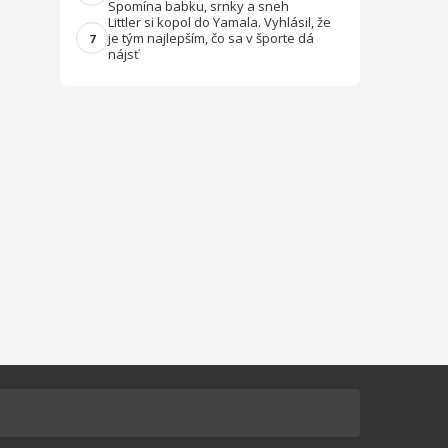
Spomína babku, srnky a sneh
Littler si kopol do Yamala. Vyhlásil, že
je tým najlepším, čo sa v športe dá
7
nájsť