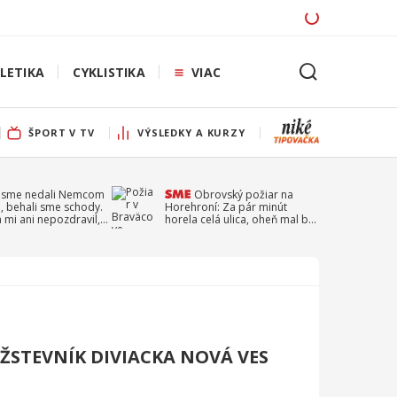
LETIKA
CYKLISTIKA
VIAC
ŠPORT V TV
VÝSLEDKY A KURZY
 sme nedali Nemcom
Obrovský požiar na
, behali sme schody.
Horehroní: Za pár minút
a mi ani nepozdravil,
horela celá ulica, oheň mal byť
a Droppa
založený úmyselne
ŽSTEVNÍK DIVIACKA NOVÁ VES