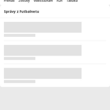
Prehľad
Zostavy
Videozáznam
H2H
Tabuľka
Správy z Futbalnetu