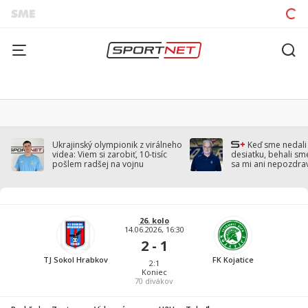
Ukrajinský olympionik z virálneho
Keď sme nedal
videa: Viem si zarobiť, 10-tisíc
desiatku, behali sm
pošlem radšej na vojnu
sa mi ani nepozdra
Droppa
26. kolo
14.06.2026, 16:30
2 - 1
TJ Sokol Hrabkov
FK Kojatice
2:1
Koniec
70
divákov