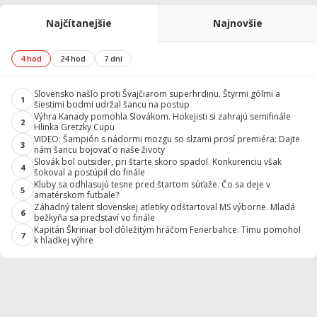
Najčítanejšie
Najnovšie
4 hod
24 hod
7 dní
Slovensko našlo proti Švajčiarom superhrdinu. Štyrmi gólmi a
1
šiestimi bodmi udržal šancu na postup
Výhra Kanady pomohla Slovákom. Hokejisti si zahrajú semifinále
2
Hlinka Gretzky Cupu
VIDEO: Šampión s nádormi mozgu so slzami prosí premiéra: Dajte
3
nám šancu bojovať o naše životy
Slovák bol outsider, pri štarte skoro spadol. Konkurenciu však
4
šokoval a postúpil do finále
Kluby sa odhlasujú tesne pred štartom súťaže. Čo sa deje v
5
amatérskom futbale?
Záhadný talent slovenskej atletiky odštartoval MS výborne. Mladá
6
bežkyňa sa predstaví vo finále
Kapitán Škriniar bol dôležitým hráčom Fenerbahce. Tímu pomohol
7
k hladkej výhre