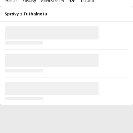
Prehľad
Zostavy
Videozáznam
H2H
Tabuľka
Správy z Futbalnetu