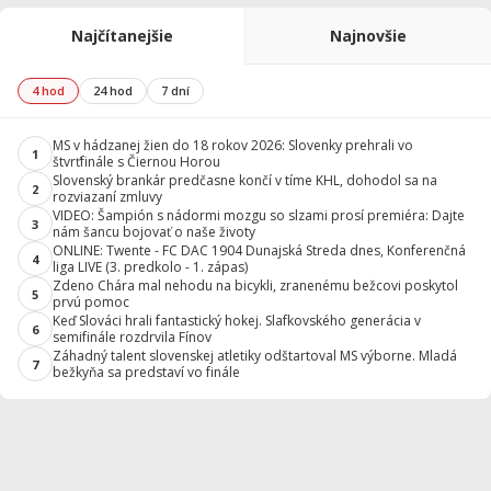
Najčítanejšie
Najnovšie
4 hod
24 hod
7 dní
MS v hádzanej žien do 18 rokov 2026: Slovenky prehrali vo
1
štvrťfinále s Čiernou Horou
Slovenský brankár predčasne končí v tíme KHL, dohodol sa na
2
rozviazaní zmluvy
VIDEO: Šampión s nádormi mozgu so slzami prosí premiéra: Dajte
3
nám šancu bojovať o naše životy
ONLINE: Twente - FC DAC 1904 Dunajská Streda dnes, Konferenčná
4
liga LIVE (3. predkolo - 1. zápas)
Zdeno Chára mal nehodu na bicykli, zranenému bežcovi poskytol
5
prvú pomoc
Keď Slováci hrali fantastický hokej. Slafkovského generácia v
6
semifinále rozdrvila Fínov
Záhadný talent slovenskej atletiky odštartoval MS výborne. Mladá
7
bežkyňa sa predstaví vo finále