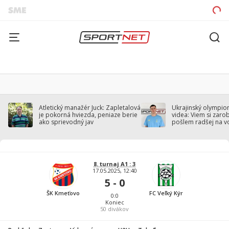
Atletický manažér Juck: Zapletalová
Ukrajinský olympion
je pokorná hviezda, peniaze berie
videa: Viem si zarobi
ako sprievodný jav
pošlem radšej na v
8. turnaj A1 : 3
17.05.2025, 12:40
5 - 0
ŠK Kmeťovo
FC Veľký Kýr
0:0
Koniec
50
divákov