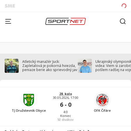
Atletický manažér Juck:
Ukrajinský olympionik
Zapletalová je pokorná hviezda,
videa: Viem si zarobiť,
peniaze berie ako sprievodný jav
pošlem radšej na voj
28. kolo
30.05.2026, 17:00
6 - 0
TJ Družstevník Obyce
OFK Čifáre
4:0
Koniec
50
divákov