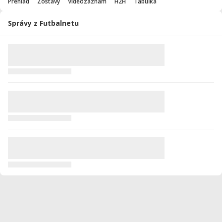
Prehľad
Zostavy
Videozáznam
H2H
Tabuľka
Správy z Futbalnetu