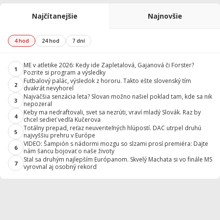
Najčítanejšie
Najnovšie
4 hod
24 hod
7 dní
ME v atletike 2026: Kedy ide Zapletalová, Gajanová či Forster?
1
Pozrite si program a výsledky
Futbalový palác, výsledok z hororu. Takto ešte slovenský tím
2
dvakrát nevyhorel
Najväčšia senzácia leta? Slovan možno našiel poklad tam, kde sa nik
3
nepozeral
Keby ma nedraftovali, svet sa nezrúti, vraví mladý Slovák. Raz by
4
chcel sedieť vedľa Kučerova
Totálny prepad, reťaz neuveriteľných hlúpostí. DAC utrpel druhú
5
najvyššiu prehru v Európe
VIDEO: Šampión s nádormi mozgu so slzami prosí premiéra: Dajte
6
nám šancu bojovať o naše životy
Stal sa druhým najlepším Európanom. Skvelý Machata si vo finále MS
7
vyrovnal aj osobný rekord