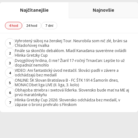
Najčítanejšie
Najnovšie
4 hod
24 hod
7 dní
Vyhrotený súboj na ženskej Tour. Neurobila som nič zlé, bráni sa
1
Chladoňovej rivalka
Finále sa skončilo debaklom. Mladí Kanaďania suverénne ovládli
2
Hlinka Gretzky Cup
Dvojgólový hrdina, či nie? Žiaril 17-ročný Trnavčan: Lepšie to už
3
dopadnúť nemohlo
VIDEO: Ani fantastický úvod nestačil. Slováci padli v závere a
4
odchádzajú bez medailí
ONLINE: ŠK Slovan Bratislava B - FC ŠTK 1914 Šamorín dnes,
5
MONACObet liga LIVE (II. liga, 3. kolo)
Obhajoba striebra i svetová líderka. Slovensko bude mať na ME aj
6
prvú maratónkyňu
Hlinka Gretzky Cup 2026: Slovensko odchádza bez medailí, v
7
zápase o bronz prehralo s Fínskom