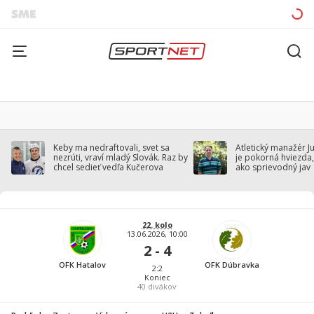
Keby ma nedraftovali, svet sa
Atletický manažér J
nezrúti, vraví mladý Slovák. Raz by
je pokorná hviezda,
chcel sedieť vedľa Kučerova
ako sprievodný jav
22. kolo
13.06.2026, 10:00
2 - 4
OFK Hatalov
OFK Dúbravka
2:2
Koniec
40
divákov