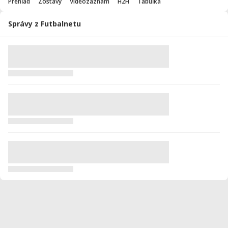
Prehľad
Zostavy
Videozáznam
H2H
Tabuľka
Správy z Futbalnetu